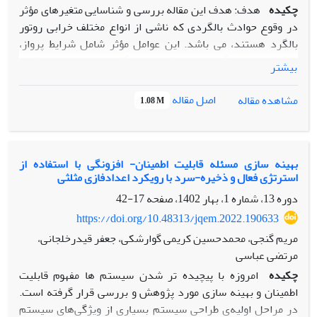
چکیده
هدف: هدف این مقاله بررسی و شناسایی متغیرهای مؤثر
در وقوع حوادث بالگردی که ناشی از انواع مختلف خرابی روتور
بالگرد هستند، می باشد. این عوامل مؤثر شامل شرایط پرواز،
شرایط تعمیر و نگهداری و پیکربندی بالگرد است. با این رویکرد،
بیشتر
می‌توان حوادث را به طور مؤثرتری بررسی کرد و ایمنی پرواز را به
طور قابل توجهی بهبود بخشید.
اصل مقاله
مشاهده مقاله
1.08 M
روش‌شناسی پژوهش: با تجزیه و تحلیل ۱۳۵ حادثه خرابی روتور از
یک مجموعه داده جامع شامل ۵۶۵۲ حادثه مرتبط با هلیکوپتر،
هشت کلاس خرابی شناسایی شد. با نظرسنجی از متخصصان و
بهینه سازی مسئله قابلیت اطمینان- افزونگی با استفاده از
استرتژی فعال و ذخیره-سرد با رویکرد اعدادفازی مثلثی
بررسی مقالات در زمینه حوادث بالگردی، نه ویژگی به عنوان
عوامل احتمالی موثردر وقوع حوادث بالگردی پیشنهاد شد. اهمیت
دوره 13، شماره 1، بهار 1402، صفحه
17-42
این عوامل با کمک پنج روش انتخاب ویژگی بررسی شده است.
https://doi.org/10.48313/jqem.2022.190633
حداکثر وزن برخاستن، تعداد ساعات پرواز بعد از آخرین بازرسی،
مریم گنجی، محمدحسین کریمی گوارشکی، جعفر قیدرخلجانی،
نوع آخرین بازرسی، توان موتور بالگرد، کل ساعات پروازی، ارتفاع،
مرتضی عباسی
سرعت باد، جهت باد و فاز پرواز به عنوان ویژگی‌های ورودی در
چکیده
امروزه با پیچیده تر شدن سیستم ها مفهوم قابلیت
نظر گرفته شده‌اند. پنج روش شناخته‌شده انتخاب ویژگی، شامل
اطمینان و بهینه سازی مورد پژوهش و بررسی قرار گرفته است.
ماتریس همبستگی، روش Extreme Gradient Boosting ، اطلاعات
در مراحل اولیه‌ی طراحی سیستم بسیاری از ویژگی‌های سیستم
متقابل، یادگیری عمیق و روش شبکه عصبی برای یافتن عوامل