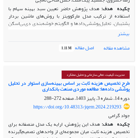
رضا خسروی، جمشید پیک فلک، حسن فتاحی نافچی
چکیده
هدف:
هدف پژوهش حاضر تعیین سبد بهینه سهام با
استفاده از ترکیب مدل مارکوویتز با روش‌های ماشین بردار
پشتیبان، تحلیل‌پوششی‌دادها و الگویتم خوشه‌بندی دی‌بی‌اسکن
است. جامعه آماری پژوهش، شرکت‌های پذیرفته‌شده در بورس
بیشتر
اوراق بهادار تهران در بازه زمانی 1391 الی 1401 است.
روش‌شناسی پژوهش:
در راستای دستیابی به اهداف پژوهش
اصل مقاله
مشاهده مقاله
1.11 M
برای تشکیل سبد بهینه سهام، از رویکرد کاهش ابعاد، روش‌های
تحلیل‌پوششی‌دادها، ماشین بردار پشتیبان و الگوریتم‌های
خوشه‌بندی دی‌بی‌اسکن استفاده شده است. نسبت‌های مالی
ترازنامه‌ای، نسبت‌های مالی صورت سود زیان، نسبت‌های مالی
مدیریت کیفیت، تعالی سازمانی و تحلیل عملکرد
صورت گردش وجه نقد و نسبت‌های مالی ترکیبی و ریسک و بازده
طرح تخصیص هزینه ثابت بر اساس بهینه‌سازی استوار در تحلیل
پوششی داده‌ها: مطالعه موردی صنعت بانکداری
بر اساس مدل ترکیبی مارکوویتز به‌عنوان ورودی مدل تهیه چهار
پرتفوی استفاده شده است.
دوره 14، شماره 3، پاییز 1403، صفحه
272-288
یافته‌ها:
یافته‌های حاصل از پژوهش، حاکی است روش بردار
https://doi.org/10.48313/jqem.2024.219293
پشتیبان و روﯾﮑﺮد ﭼﻬﺎرم ﮐﻪ ﺷﺎﻣﻞ مدل ترکیبی اﺳﺖ، در
جواد گرامی
بهینه‌سازی ﺳﺒﺪ ﺳﻬﺎم ﻋﻤﻠﮑﺮد ﺑﻬﺘﺮی داﺷﺘﻪ اﺳﺖ.
چکیده
هدف:
هدف این پژوهش، ارایه یک مدل منصفانه برای
اصالت/ارزش افزوده علمی:
با توجه به نوآوری این پژوهش در
تخصیص هزینه ثابت میان مجموعه‌ای از واحدهای تصمیم‌گیرنده
به‌کارگیری مدل ترکیبی مارکوییتز، نتایج می‌تواند به