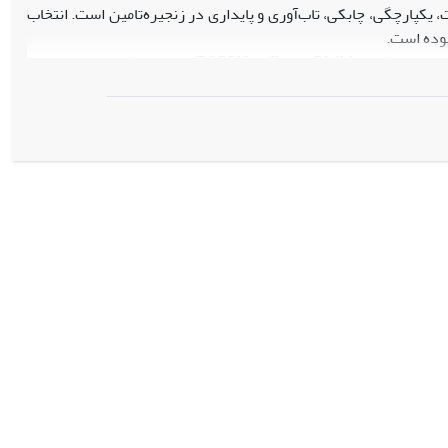
ری موثر از فناوری‌های صنعت 4.0 برای ارتقای شفافیت، یکپارچگی، چابکی، تاب‌آوری و پایداری در زنجیره‌تامین است. انتخاب
بوده است.
در این پژوهش، از روش تصمیم‌گیری چندمعیاره با ترکیب بهترین-بدترین فازی (Fuzzy BWM) و TOPSIS استفاده شده است. ابتدا با
 شدند. برای بررسی پایداری نتایج، تحلیل حساسیت روی تغییر وزن
ازی است و معیار "یکپارچگی فناوری" بیشترین اهمیت را دارد. همچنین
 رتبه‌بندی دارد و نتایج از استحکام مناسبی برخوردارند.
ی مدل‌های همکاری از منظر کیفیت دیجیتال‌سازی پرداخته و از ترکیب
 بهینه بهره برده است. همچنین، تحلیل حساسیت انجام‌شده، شفافیت بالاتری به