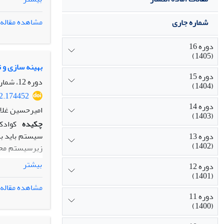
بازار است. در 
هم‌زمان چند ب
مشاهده مقاله
شماره جاری
یافته‌ها
:
در این
شانس قرارگیری
دوره 16
بازار پیاده‌سا
(1405)
اصالت/ارزش‌ا
بهینه سازی و ت
دوره 15
مختلف مدل بر 
دوره 12، شماره 3، پاییز 1401، صفحه
(1404)
باشد.
22.174452
دوره 14
امیرحسین غلام
(1403)
چکیده
کوادک
سیستم باید به
دوره 13
(1402)
زیرسیستم محاس
اطمینان سیستم
بیشتر
دوره 12
افزایش قابلیت
(1401)
افزونگی به لح
مشاهده مقاله
دوره 11
(1400)