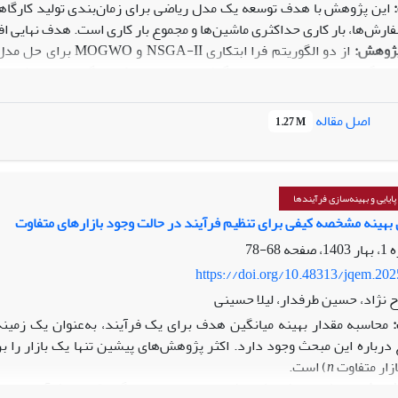
این پژوهش با هدف توسعه یک مدل ریاضی برای زمان‌بندی تولید کارگاهی
ارش‌ها، بار کاری حداکثری ماشین‌ها و مجموع بار کاری است. هدف نهایی ا
پژوهش:
از دو الگوریتم فرا ابتکاری
NSGA-II و OGWO
بزرگ‌تر تحلیل حساسیت انجام گرفت. مقایسه عملکرد الگوریتم‌ها با شاخ
 ساخت و نگهداری مشاهده شد. همچنین الگوی تخصیص منابع و ترتیب بهین
اصل مقاله
1.27 M
زوده علمی:
اصالت این پژوهش در توسعه و کاربرد یک مدل ریاضی ترکیبی 
ر ابعاد مختلف، نوآوری دیگری از این تحقیق محسوب می‌شود. ارایه یک الگو
نعتی کمک می‌کند.
یایی و بهینه‌سازی فرآیندها
 بهینه مشخصه کیفی برای تنظیم فرآیند در حالت وجود بازارهای متفاوت
68-78
https://doi.org/10.48313/jqem.20
ح نژاد، حسین طرفدار، لیلا حسینی
محاسبه مقدار بهینه میانگین هدف برای یک فرآیند، به‌عنوان یک زمی
درباره این مبحث وجود دارد. اکثر پژوهش‌های پیشین تنها یک بازار را 
ازار متفاوت
n
) است.
ژوهش:
هدف این پژوهش، یافتن مقدار بهینه میانگین کیفیت فرآیند برای