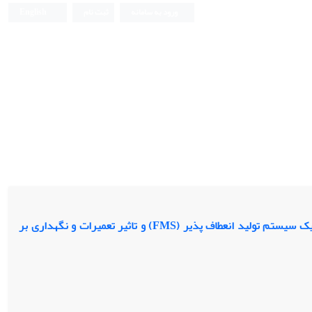
ورود به سامانه
ثبت نام
English
ارایه یک مدل برنامه ریزی ریاضی فازی به منظور تخصیص و زمانبندی انجام قطعات در یک سیستم تولید انعطاف پذیر (FMS) و تاثیر تعمیرات و نگهداری بر