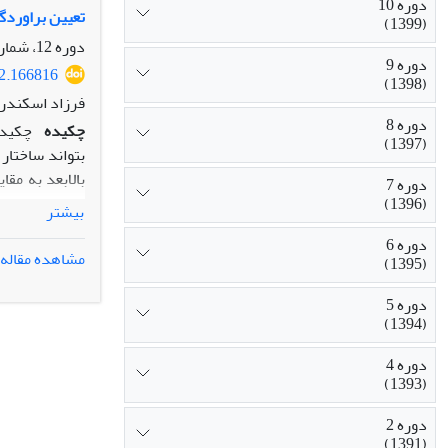
دوره 10
تعیین براوردگر
(1399)
دوره 12، شماره 2، تابستان 1401، صفحه
دوره 9
22.166816
(1398)
فرزاد اسکندری
دوره 8
چکیده
چکیده
(1397)
بتواند ساختار
بالابعد به مق
دوره 7
محاسبه احتمال
(1396)
بیشتر
ساده شده همرا
دوره 6
درست‌نمایی تا
مشاهده مقاله
(1395)
دوره 5
(1394)
دوره 4
(1393)
دوره 2
(1391)