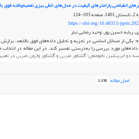
های انقباضی پارامترهای کیفیت در مدل‌های خطی بیزی تعمیم‌یافته فوق بال
103-124
https://doi.org/10.48313/jqem.20
، ربابه حسین پور، وحید رضایی تبار
: یکی از مسائل اساسی در تجزیه و تحلیل‌ داده‌های فوق بالابعد، برازش م
 داده‌های مورد بررسی را به‌درستی تفسیر کند. در این مقاله در انتخاب 
ایسه دو ابرپیشین ناموضعی: گشتاور ضربی و گشتاور وارون ضربی در تعیین 
‌های پسین، از روش تقریب لاپلاس و جهت انتخاب مدل بهینه در فضای مت
ه با غربالگری استفاده شده است. در انتها از طریق مطالعه شبیه‌سازی 
وانیده‌ی اسکاد و لاسو مورد ارزیابی قرار گرفته است و برتری مدل نشان د
اصل مقاله
1.3 M