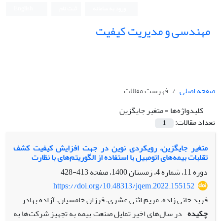
ورود به سامانه
ثبت نام
English
مهندسی و مدیریت کیفیت
صفحه اصلی
فهرست مقالات
کلیدواژه‌ها =
متغیر جایگزین
تعداد مقالات:
1
متغیر جایگزین، رویکردی نوین در جهت افزایش کیفیت کشف
تقلبات بیمه‌های ‌اتومبیل با استفاده از الگوریتم‌های ‌با نظارت
دوره 11، شماره 4، زمستان 1400، صفحه
413-428
https://doi.org/10.48313/jqem.2022.155152
فربد خانی زاده، مریم اثنی عشری، فرزان خامسیان، آزاده بهادر
چکیده
در سال‌های ‌اخیر تمایل صنعت بیمه به تجهیز شرکت‌ها به