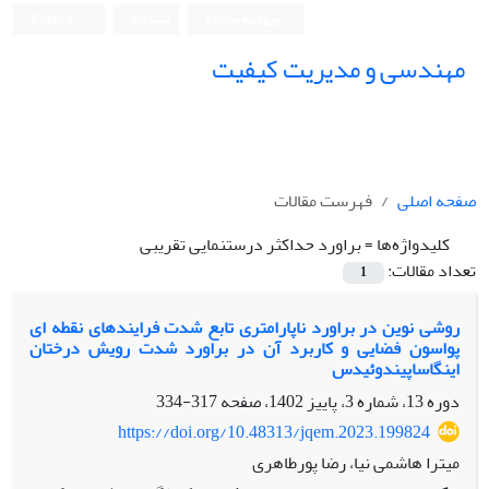
ورود به سامانه
ثبت نام
English
مهندسی و مدیریت کیفیت
صفحه اصلی
فهرست مقالات
کلیدواژه‌ها =
براورد حداکثر درستنمایی تقریبی
تعداد مقالات:
1
روشی نوین در براورد ناپارامتری تابع شدت فرایندهای نقطه ای
پواسون فضایی و کاربرد آن در براورد شدت رویش درختان
اینگاساپیندوئیدس
دوره 13، شماره 3، پاییز 1402، صفحه
317-334
https://doi.org/10.48313/jqem.2023.199824
میترا هاشمی نیا، رضا پورطاهری