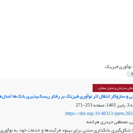
نوآوری فین‌تک
1
الی سازمانی و تحلیل عملکرد
سازوکار انتقال اثر نوآوری فین‌تک بر رفتار ریسک‌پذیری بانک‌ها (مدل‌های :  2SLS-IV, GMM
253-271
https://doi.org/10.48313/jqem.20
ی، مصطفی حیدری هراتمه
شکل‌گیری بانکداری سنتی برای بهبود فرآیندها و خدمات خود به نوآوری‌ها