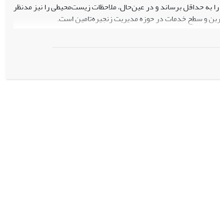
 به حداقل برساند و در عین‌حال، ملاحظات زیست‌محیطی را نیز مد‌نظر
کربن و سطح خدمات در حوزه مدیریت زنجیره‌تامین است.
هد که جنبه‌های اقتصادی، زیست‌محیطی و رضایت مشتری را در شبکه
مختلط-عدد صحیح فرمول‌بندی شده است. یک روش دقیق برای حل مدل
م‌افزار بهینه‌سازی GAMS کدنویسی و پیاده‌سازی شده است. کارایی و اثربخشی مدل از طریق مثال‌های عددی و تحلیل
فظ سطح بالای خدمات و رضایت مشتری نشان می‌دهد. مثال‌های عددی که
می‌کنند. یافته‌ها به تعادل‌های میان کاهش هزینه، کاهش انتشار کربن
‌طور هم‌زمان به کارایی هزینه، پایداری زیست‌محیطی و رضایت مشتری
برنامه‌ریزی غیرخطی مختلط-عدد صحیح و پیاده‌سازی آن در نرم‌افزار
 بینش‌های ارزشمندی را برای سازمان‌هایی ارایه می‌دهد که قصد دارند
خود پایبند هستند.