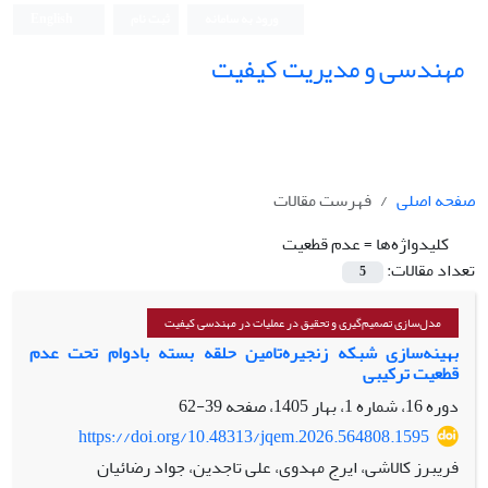
ورود به سامانه
ثبت نام
English
مهندسی و مدیریت کیفیت
صفحه اصلی
فهرست مقالات
کلیدواژه‌ها =
عدم قطعیت
تعداد مقالات:
5
مدل‌سازی تصمیم‌گیری و تحقیق در عملیات در مهندسی کیفیت
بهینه‌سازی شبکه زنجیره‌تامین حلقه بسته بادوام تحت عدم
قطعیت ترکیبی
دوره 16، شماره 1، بهار 1405، صفحه
39-62
https://doi.org/10.48313/jqem.2026.564808.1595
فریبرز کالاشی، ایرج مهدوی، علی تاجدین، جواد رضائیان