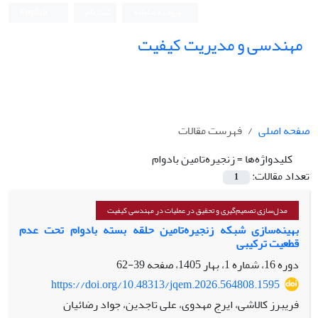
ورود به سامانه
ثبت نام
English
مهندسی و مدیریت کیفیت
صفحه اصلی
فهرست مقالات
کلیدواژه‌ها =
زنجیره‌تامین بادوام
تعداد مقالات:
1
مدل‌سازی تصمیم‌گیری و تحقیق در عملیات در مهندسی کیفیت
بهینه‌سازی شبکه زنجیره‌تامین حلقه بسته بادوام تحت عدم
قطعیت ترکیبی
دوره 16، شماره 1، بهار 1405، صفحه
39-62
https://doi.org/10.48313/jqem.2026.564808.1595
فریبرز کالاشی، ایرج مهدوی، علی تاجدین، جواد رضائیان