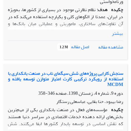
ورنامخواستی
چکیده
هدف:
نظام نظارتی موجود در بسیاری از کشورها، به‌ویژه
در ایران، عمدتا از الگوهای کلی و یکپارچه استفاده می‌کند که در
آن تفاوت‌های ساختاری، ماموریتی و عملیاتی میان بانک‌ها و
موسسات مالی-اعتباری به درستی لحاظ نشده است. این رویکرد
بیشتر
یکنواخت، سبب کاهش دقت در شناسایی ریسک‌ها، عدم انطباق با
نیازهای خاص هر نهاد مالی و کاهش اثربخشی اقدامات نظارتی
اصل مقاله
مشاهده مقاله
1.2 M
شده است. هدف اصلی پژوهش حاضر طراحی مدل علی–معلولی
بهبود کیفیت نظارت بر اساس نوع مأموریت بانک­‌ها و مؤسسات
مالی-اعتباری با رویکرد آمیخته (فراترکیب–دیمتل فازی) است.
روش‌شناسی پژوهش:
تحقیق حاضر به روش میکس متد (کیف–
سنجش کارایی پروژه‌های شش سیگمای ناب در صنعت بانکداری با
استفاده از رویکرد ترکیبی کارت امتیاز متوازن توسعه یافته و
کمی) و به‌صورت اکتشافی صورت پذیرفته است. آنگاه با استفاده
MCDM
از نظر سنجی از 25 خبره صنعت بانکداری با حداقل 10 سال سابقه
دوره 9، شماره 4، زمستان 1398، صفحه
346-358
تجربه اجرایی در حوزه مالی و بانکی و با تحصیلات کارشناسی ارشد
و دکترا جهت بررسی روایی و پایایی مدل پیشنهادی استفاده شد.
رضا بهبود، حنا بقایی، عباسعلی رستگار
همچنین پرسشنامه­های مقایسات زوجی بین خبرگان توزیع و با
چکیده
مؤسسه­‌های فعال در صنعت بانکداری یکی از مهم‌­ترین
تکنیک تصمیم­گیری چند شاخصه دیمتل فازی به بررسی میزان
بخش‌­های ارائه دهنده خدمات اقتصادی در سراسر دنیا هستند
شدت اثرگذاری و اثر پذیری میان ابعاد پژوهش پرداخته شده
که نقش اساسی در توسعه پایدار کشورها ایفا می­‌کنند. شش
است.
سیگمای ناب به عنوان یک روش ترکیبی به بهبود اثربخشی و