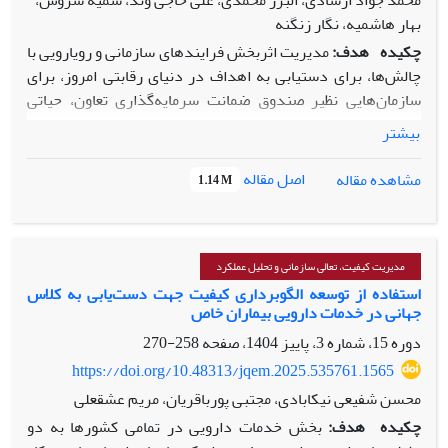
محمد جواد ارشادی، البرز محمدی، علی حاجی وند، سمیه سروش،
بهار هاشمیه، نگار زنگنه
چکیده
هدف:
مدیریت اثربخش فرایندهای سازمانی و رویارویی با
چالش‌ها، برای دستیابی به اهداف در دنیای رقابتی امروز، برای
سازمان‌هایی نظیر صندوق ضمانت سرمایه‌گذاری تعاون، حیاتی
است. اهمیت این موضوع برای این صندوق، با توجه به طیف وسیع
بیشتر
ذی‌نفعان و نقش کلیدی آن در حمایت از بخش تعاون، دوچندان
خواهد بود. ازاین‌رو، پژوهش حاضر با هدف ارایه چالش‌ها و
اصل مقاله
مشاهده مقاله
1.14 M
راهکارهای بهبود، در فرایندهای صدور بیمه‌نامه‌های اعتباری
ضمانت توسعه تعاون صورت پذیرفت.
روش‌شناسی پژوهش:
این پژوهش بر پایه اصول مدیریت کیفیت و
رویکرد فرایندی بنا نهاده شده تا صحت و اعتبار علمی و کاربردی
مدیریت کیفیت، تعالی سازمانی و تحلیل عملکرد
نتایج تضمین شود. تحلیل عمیق چالش‌ها و اولویت‌بندی آن‌ها با
استفاده از توسعه الگوبرداری کیفیت جهت دست‌یابی به کلاس
جهانی در خدمات دارویی بیماران خاص
استفاده از روش آنتروپی شانون، تکنیک تاپسیس (
TOPSIS
) و
رویکرد گروه اسمی (
NGT
) صورت پذیرفت.
دوره 15، شماره 3، پاییز 1404، صفحه
258-270
یافته‌ها:
یافته‌های پژوهش نشان داد که بیشترین عارضه‌های
https://doi.org/10.48313/jqem.2025.535761.1565
صندوق در بخش‌های فرایند و استراتژی متمرکز هستند؛ ازاین‌رو،
محسن شفیعی نیکابادی، مجتبی پورباقریان، مریم عشقعلی
متناسب با اولویت‌های استخراج‌شده، راهکارهای بهینه‌سازی ارایه
چکیده
هدف:
بخش خدمات دارویی در تمامی کشورها به دو
و شاخص‌های کلیدی عملکرد (
KPIs
) برای نظارت مستمر تدوین