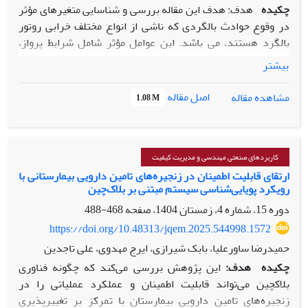
چکیده
هدف: هدف این مقاله بررسی و شناسایی متغیرهای مؤثر
در وقوع حوادث بالگردی که ناشی از انواع مختلف خرابی روتور
بالگرد هستند، می باشد. این عوامل مؤثر شامل شرایط پرواز،
شرایط تعمیر و نگهداری و پیکربندی بالگرد است. با این رویکرد،
بیشتر
می‌توان حوادث را به طور مؤثرتری بررسی کرد و ایمنی پرواز را به
طور قابل توجهی بهبود بخشید.
اصل مقاله
مشاهده مقاله
1.08 M
روش‌شناسی پژوهش: با تجزیه و تحلیل ۱۳۵ حادثه خرابی روتور از
یک مجموعه داده جامع شامل ۵۶۵۲ حادثه مرتبط با هلیکوپتر،
هشت کلاس خرابی شناسایی شد. با نظرسنجی از متخصصان و
کاربردهای صنعتی مهندسی و مدیریت کیفیت
بررسی مقالات در زمینه حوادث بالگردی، نه ویژگی به عنوان
ارتقای قابلیت اطمینان در زنجیره‌های تامین دارویی بیمارستانی با
رویکرد پویایی‌شناسی سیستم‌ مبتنی بر بلاک‌چین
عوامل احتمالی موثردر وقوع حوادث بالگردی پیشنهاد شد. اهمیت
این عوامل با کمک پنج روش انتخاب ویژگی بررسی شده است.
دوره 15، شماره 4، زمستان 1404، صفحه
468-488
حداکثر وزن برخاستن، تعداد ساعات پرواز بعد از آخرین بازرسی،
https://doi.org/10.48313/jqem.2025.544998.1572
نوع آخرین بازرسی، توان موتور بالگرد، کل ساعات پروازی، ارتفاع،
حمیدرضا ساورعلیا، بابک شیرازی، ایرج مهدوی، علی تاجدین
سرعت باد، جهت باد و فاز پرواز به عنوان ویژگی‌های ورودی در
چکیده
هدف:
این پژوهش بررسی می‌کند که چگونه فناوری
نظر گرفته شده‌اند. پنج روش شناخته‌شده انتخاب ویژگی، شامل
بلاکچین می‌تواند قابلیت اطمینان و عملکرد عملیاتی را در
ماتریس همبستگی، روش Extreme Gradient Boosting ، اطلاعات
زنجیره‌های تامین دارویی بیمارستان با تمرکز بر تغییرپذیری
متقابل، یادگیری عمیق و روش شبکه عصبی برای یافتن عوامل