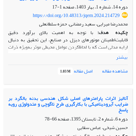
چندمتغیره خطی ساده در فاز 1 پیشنهاد می‌شود. عملکرد
دوره 14، شماره 1، بهار 1403، صفحه
1-17
نمودارهای کنترل پیشنهادی در فاز 1 با استفاده از شبیه‌سازی و
https://doi.org/10.48313/jqem.2024.214729
معیار توان آزمون مقایسه می‌شوند.
محمدرضا میرایی، سعید رمضانی، حمزه سلطانعلی
چکیده
هدف:
با توجه به اهمیت بالای برآورد دقیق
قابلیت‌اطمینان موتورهای دیزل در صنایع، این تحقیق به دنبال
ارایه مدلی است که با لحاظ‌کردن عوامل محیطی موثر به‌ویژه ذرات
فرسایشی در روغن‌موتور دقت محاسبه قابلیت‌اطمینان را نسبت
بیشتر
به مدل‌های کلاسیک مبتنی بر زمان بین خرابی‌ها افزایش دهد.
هدف اصلی پژوهش، استفاده از مدل‌های مبتنی بر فاکتورهای
اصل مقاله
مشاهده مقاله
1.03 M
ریسک برای تحلیل جامع‌تر و دقیق‌تر عملکرد موتورهای دیزل
است.
روش‌شناسی پژوهش:
در این مطالعه از مدل خطرات نسبی
به‌منظور تحلیل قابلیت‌اطمینان موتورهای دیزل استفاده شده
آنالیز اثرات پارامترهای اصلی شکل هندسی بدنه بالگرد بر
ضرایب آیرودینامیکی با بکارگیری طرح تاگوچی و متدولوژی رویه
است. داده‌های مورد استفاده شامل اطلاعات مربوط به ذرات
پاسخ
فرسایشی موجود در روغن‌موتور بودند. برای آزمون فرض متناسب
دوره 6، شماره 2، تابستان 1395، صفحه
66-78
بودن، از آزمون هارل و لی (نسخه اصلاح‌شده آزمون باقی‌مانده‌های
شوئنفلد) استفاده شد. سپس ضرایب مدل از طریق آزمون والد
حسین شیخی، عباس سقایی
اعتبارسنجی و قابلیت‌اطمینان برای دو گروه موتور با شرایط متفاوت