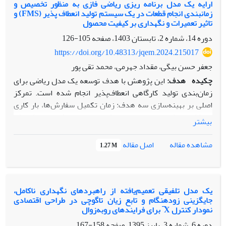
مدل تشخیص زودهنگام ایرادات قابلیت اطمینان محصول با
ارایه یک مدل برنامه ریزی ریاضی فازی به منظور تخصیص و
زمانبندی انجام قطعات در یک سیستم تولید انعطاف پذیر (FMS) و
استفاده از تحلیل داده­‌های گارانتی و پارامترهای کیفی خط تولید
تاثیر تعمیرات و نگهداری بر کیفیت محصول
طراحی شده است. در همین راستا یک مطالعه موردی بر روی
دوره 14، شماره 2، تابستان 1403، صفحه
105-126
موتورهای
TU5
ایران خودرو انجام شده است.
https://doi.org/10.48313/jqem.2024.215017
جعفر حسن بیگی، مقداد جهرمی، محمد تقی پور
چکیده
هدف:
این پژوهش با هدف توسعه یک مدل ریاضی برای
زمان‌بندی تولید کارگاهی انعطاف‌پذیر انجام شده است. تمرکز
اصلی بر بهینه‌سازی سه هدف: زمان تکمیل سفارش‌ها، بار کاری
حداکثری ماشین‌ها و مجموع بار کاری است. هدف نهایی افزایش
بیشتر
بهره‌وری و انعطاف‌پذیری در سیستم‌های تولیدی است.
روش‌شناسی پژوهش:
از دو الگوریتم فرا ابتکاری
NSGA-II و
اصل مقاله
مشاهده مقاله
1.27 M
MOGWO برای حل مدل استفاده شده است. ابتدا مدل در
مقیاس کوچک اعتبارسنجی شد و سپس در ابعاد بزرگ‌تر تحلیل
حساسیت انجام گرفت. مقایسه عملکرد الگوریتم‌ها با شاخص‌های
دقت و کیفیت راه‌حل‌ها صورت گرفت.
یک مدل تلفیقی تعمیم‌یافته از راهبردهای نگهداری ناکامل،
جایگزینی زودهنگام و تابع زیان تاگوچی در طراحی اقتصادی
یافته‌ها:
نتایج نشان داد MOGWO در مسایل متوسط عملکرد
نمودار کنترل X ̅ برای فرایندهای روبه‌زوال
بهتری دارد، ولی در مسایل بزرگ تفاوت معناداری با NSGA-II
دوره 6، شماره 3، پاییز 1395، صفحه
158-167