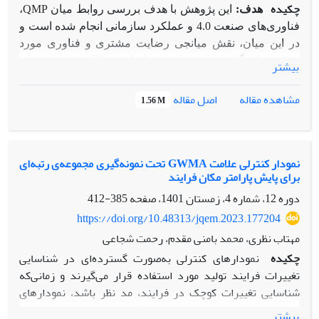
چکیده
هدف:
این پژوهش با هدف بررسی روابط میان
QMP
،
فناوری‌های صنعت 4.0 و عملکرد سازمانی انجام شده است و
در این میان، نقش میانجی رضایت مشتری و فناوری مورد
توجه قرار گرفته است. هدف اصلی مطالعه، تبیین نحوه
بیشتر
اثرگذاری ترکیب کیفیت و فناوری بر ارتقای عملکرد سازمانی
در شرکت‌های تولیدی ایران بوده است
.
اصل مقاله
مشاهده مقاله
1.56 M
روش‌شناسی پژوهش:
پژوهش از رویکرد ترکیبی استفاده
کرده و داده‌ها با روش مدل‌سازی معادلات ساختاری
(PLS-
SEM)
و شبکه عصبی مصنوعی
(ANN)
تحلیل شده‌اند. جامعه
نمودار کنترلی علامت GWMA تحت نمونه‌گیری مجموعه‌ی رتبه‌ای
آماری شامل کارکنان شرکت‌های تولیدی ایران بوده و داده‌ها
برای پایش پارامتر مکان فرایند
از طریق پرسشنامه‌ای معتبر با 205 پاسخ‌دهنده گردآوری شده
دوره 12، شماره 4، زمستان 1401، صفحه
385-412
است. ابزار پژوهش دارای پنج متغیر اصلی، چهارده مولفه
فرعی و چهل‌وپنج شاخص بوده است
.
https://doi.org/10.48313/jqem.2023.177204
تاثیر مستقیم و معناداری
یافته
ها:
نتایج نشان داده‌اند که
QMP
مهتاب نظری، محمد بامنی مقدم، رحمت شجاعی
بر رضایت مشتری و عملکرد سازمانی دارند. همچنین، فناوری
چکیده
نمودارهای کنترلی به‌صورت گسترده‌ای در شناسایی
صنعت 4.0 و رضایت مشتری نقش میانجی موثری در این روابط ایفا
تغییرات فرایند تولید مورد استفاده قرار می‌گیرند و زمانی‌که
کرده‌اند. تحلیل شبکه عصبی نیز بیان کرده است که رضایت
شناسایی تغییرات کوچک در فرایند، مد نظر باشد، نمودارهای
مشتری، مدیریت فرآیند و داده‌محوری بیشترین اهمیت را در
کنترلی غیرشوهارتی مانند میانگین متحرک موزون نمایی
بیشتر
پیش‌بینی عملکرد سازمانی داشته‌اند. یافته‌ها در مجموع تایید