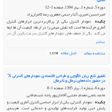
دوره 5، شماره 1، بهار 1394، صفحه
1-12
امیرحسین امیری، آتنا رحیمی جعفری، رضا کامران‌راد
چکیده
نمودار کنترل یکی از پرکاربردترین ابزارهای کنترل
آماری فرآیندها است که نقش مهمی را در ارتقاء کیفیت آن ها ایفا
می کند. یکی از ضعف های نمودارهای کنترل سرعت پایین آن در
تشخیص تغییرات ایجاد شده در پارامتر فرآیند است. بدین منظور
بیشتر
نمودارهای کنترل تطبیقی برای بهبود عملکرد نمودارهای کنترل
برای کشف تغییرات کوچک توسعه یافته اند. در این مقاله از روش
اصل مقاله
مشاهده مقاله
1.12 M
تطبیقی فاصله نمونه گیری متغیر، برای بهبود عملکرد نمودار
کنترل ماکسیممِ میانگین متحرک موزون نمایی انحراف مجذور
میانگین متحرک موزون - نمایی برای کشف تغییرات در میانگین و
واریانس و تغییرات همزمان میانگین و واریانس استفاده شده
تلفیق تابع زیان تاگوچی و طراحی اقتصادی نمودارهای کنترلی X ̅
در حضور داده‌های نرمال و نانرمال
است. عملکرد روش پیشنهادی با استفاده از شبیه سازی و
معیارهای میانگین زمان تا هشدار و متوسط زمان تعدیل شده تا
دوره 6، شماره 1، بهار 1395، صفحه
1-8
وقوع هشدار، با نمودار کنترل نمونه گیری با فواصل ثابت، مقایسه
محمد بامنی مقدم، مجتبی آقاجان‌پور پاشا، شبنم فانی
شده است. نتایج نشان می دهد که روش پیشنهادی به ازای
چکیده
نمودار کنترلی، یکی از ابزار اساسی کنترل آماری کیفیت و
تغییرات بزرگ، دارای عملکرد بهتری نسبت به نتایج نمودار کنترل
پایش حین تولید فرایندهای تولیدی و خدماتی است. هزینه‌ی
موجود در ادبیات تحقیق است.