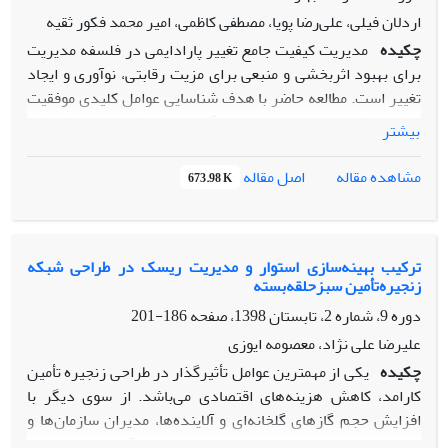
مکانیکی و الکتریکی هزینه‌های نگهداری و تعمیرات کاهش می­‌
اردلان فیلی، علی‌رضا پویا، مصطفی کاظمی، امیر محمد فکور ثقیه
یابد.
چکیده
مدیریت کیفیت جامع تغییر پارادایمی در فلسفه مدیریت
برای بهبود اثربخشی و منبعی برای مزیت رقابتی، نوآوری و ایجاد
تغییر است. مطالعه حاضر با هدف شناسایی عوامل کلیدی موفقیت
مدیریت کیفیت جامع و رتبه بندی آن ها انجام شده است. پژوهش
بیشتر
حاضر کاربردی و توصیفی است. برای جمع آوری داده ها از
پرسشنامه‌های تهیه شده مبتنی بر روش های تصمیم گیری چند
اصل مقاله
مشاهده مقاله
673.98 K
شاخصه به کار رفته در این پژوهش استفاده شد که توسط خبرگان
شرکت اخشان شیراز تکمیل گردید. داده ها با رویکرد ترکیبی
دیمتل فازی و تحلیل شبکه فازی تجزیه و تحلیل شد. با توجه به
نتایج در محیط تولیدی، عوامل تعهد مدیریت ارشد و رهبری،
ترکیب بهینه‌سازی استوار و مدیریت ریسک در طراحی شبکه
زنجیره‌تأمین سبزحلقه‌بسته
مدیریت منابع انسانی و در نهایت آموزش و یادگیری بیشترین و
عوامل مدیریت تامین کننده و الگوبرداری کمترین اثر را در
دوره 9، شماره 2، تابستان 1398، صفحه
186-201
موفقیت داشته اند. به طور کلی، عوامل نرم مدیریتی نسبت به
علیرضا علی نژاد، معصومه ایوزی
عوامل نرم ارتباطی و سخت تاثیر بیشتری بر موفقیت مدیریت
چکیده
یکی از مهمترین عوامل تأثیرگذار در طراحی زنجیره تأمین
کیفیت جامع دارند.
کارامد، کاهش هزینه‌های اقتصادی می‌باشد. از سوی دیگر با
افزایش حجم گازهای گلخانه‌ای و آلاینده‌ها، مدیران سازمان‌ها و
محققان در پی طراحی و راه‌اندازی شبکه‌هایی برآمدند که علاوه بر