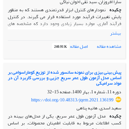
سارا افروزان، سید تقی اخوان نیاکی
می شوند.
چکیده
نمودارهای کنترل ابزار قدرتمندی هستند که به منظور
پایش تغییرات فرآیند مورد استفاده قرار می گیرند. در کنترل
فرآیند آماری، موارد بسیار زیادی وجود دارد که مشخصه های
کیفی وصفی در محصول یا فرآیند، به صورت همزمان پایش می
بیشتر
شوند. اگرچه دریافت اخطار در نمودارهای کنترل بیانگر وجود
تغییر در فرآیند است ولی اغلب زمان شروع تغییر مشخص نیست.
اصل مقاله
مشاهده مقاله
240.91 K
تشخیص زمان دقیق شروع تغییر به مهندسین فرآیند در
شناسایی علل تغییر و همچنین بهبود فرآیند کمک می کند. در این
مقاله تکنیک های کنترل فرآیند آماری برای فرآیندی مورد مطالعه
و بررسی قرار می گیرد که مشخصه های کیفی وصفی از نوع
پیش بینی بیزی برای نمونه سانسور شده از توزیع کوماراسوامی بر
اساس مدل آزمون طول عمر سریع جزیی و بررسی کاربرد آن در
منطبق/ نامنطبق به صورت دو متغیره اندازه گیری می شوند،
مواد سرامیکی
همچنین با استفاده از روش بیشترین درستنمایی تخمین زننده ای
دوره 11، شماره 1، بهار 1400، صفحه
15-32
برای برآورد زمان شروع تغییر در این فرآیندها پیشنهاد می کنیم.
در این مقاله فرض بر این است که دو مشخصه ی کیفی وصفی
https://doi.org/10.48313/jqem.2021.136199
مختلف در یک محصول دارای همبستگی هستند. نتایج شبیه سازی
سعید اسدی، هانیه پناهی
نشان داده است که روش پیشنهادی برای شناسایی زمان تغییر در
چکیده
مدل آزمون طول عمر سریع، یکی از مدل‌های بهینه در
بردار میانگین فرآیند از عملکرد خوبی برخوردار است.
کسب اطلاعات مربوط به قابلیت اطمینان محصولات، بر اساس