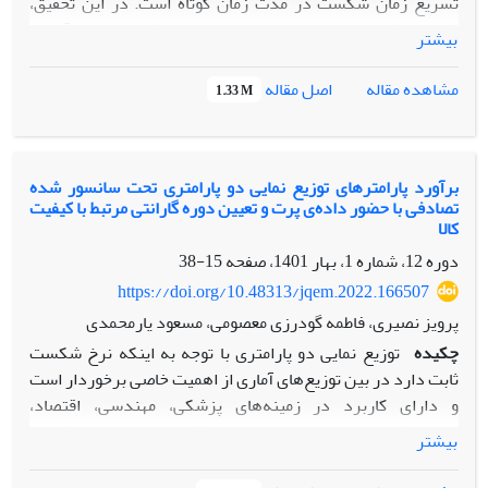
تسریع زمان شکست در مدت زمان کوتاه است. در این تحقیق،
فاصله پیش‌بینی بیزی برای مقادیر سانسور شده در مدل آزمون
بیشتر
طول عمر سریع جزیی با فشار یکسان بر اساس توزیع
کوماراسوامی، مطالعه گردیده است. به دلیل عدم وجود فرم بسته
اصل مقاله
مشاهده مقاله
1.33 M
در تابع پیش‌بینی بیزی، از الگوریتم زنجیره مارکوف مونت کارلو
برای محاسبه تابع پیش‌بینی تقریبی و ساختن فواصل پیش‌بینی
استفاده شده است. شبیه‌سازی و یک مجموعه داده واقعی برای
مقایسه فواصل پیش‌بینی‌ بیزی، آورده شده است. نتایج نشان
برآورد پارامترهای توزیع نمایی دو پارامتری تحت سانسور شده
تصادفی با حضور داده‌ی پرت و تعیین دوره گارانتی مرتبط با کیفیت
می‌دهد که فواصل پیش‌بینی تحت تمامی حالات سانسور عملکرد
کالا
خوبی دارند و مقادیر واقعی داده‌ها را در بر می‌گیرند. از نتایج به
دوره 12، شماره 1، بهار 1401، صفحه
15-38
دست آمده می‌توان برای افزایش کیفیت و کاهش زمان و هزینه
مربوط به آزمایش‌های کنترل کیفی محصولات استفاده کرد.
https://doi.org/10.48313/jqem.2022.166507
پرویز نصیری، فاطمه گودرزی معصومی، مسعود یارمحمدی
چکیده
توزیع نمایی دو پارامتری با توجه به اینکه نرخ شکست
ثابت دارد در بین توزیع‌های آماری از اهمیت خاصی برخوردار است
و دارای کاربرد در زمینه‌های پزشکی، مهندسی، اقتصاد،
جمعیت‌شناسی، داده‌های طول عمر و قابلیت اعتماد می‌باشد. با
بیشتر
توجه به اهمیت داده‌های طول عمر، اخیراً توزیع نمایی دوپارامتری
با داده‌های سانسور شده مورد توجه محققان زیادی قرار گرفته، اما