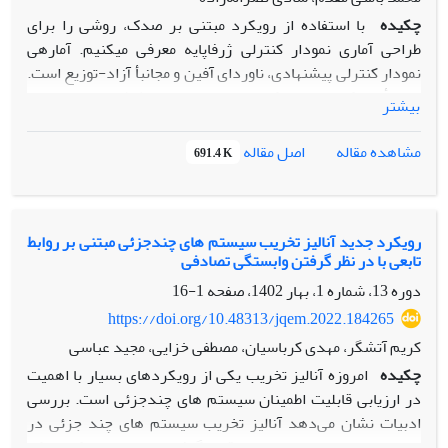
است. در نهایت، روش‌های ارائه شده در پژوهش حاضر در یکی از
چکیده
با استفاده از رویکرد مبتنی بر صدک، روشی را برای
صنایع منتخب به اجرا در امده است.
طراحی آماری نمودار کنترلی ژرفاپایه معرفی می‏کنیم. آماره‏ی
نمودار کنترلی پیشنهادی، ناوردای آفین و مجانبأ آزاد-توزیع است.
معمولأ عملکرد نمودار کنترلی با معیار متوسط طول اجرا ارزیابی
بیشتر
می‏شود. طول اجرا دارای توزیع هندسی و با انحراف استاندارد
بزرگی، چوله به سمت راست است و شاید معیار مناسبی برای
اصل مقاله
مشاهده مقاله
691.4 K
ارزیابی نمودار کنترلی نباشد. بنابراین از روش طراحی آماری
نمودارهای کنترلی با رویکرد مبتنی بر صدک استفاده می‏کنیم که
بهبود و توسعه‏ای بر طراحی آماری کلاسیک است. با قرار دادن
شرایطی‏‏ روی طول اجراها، با احتمال‏های از پیش تعیین شده طول
رویکرد جدید آنالیز تخریب سیستم های چندجزئی مبتنی بر روابط
تابعی با در نظر گرفتن وابستگی تصادفی
اجراهای تحت کنترل و خارج از کنترل، تضمین می‏شوند و می‏توان
مطمئن بود طول اجرای تحت کنترل بیش از مقدار دلخواه و طول
دوره 13، شماره 1، بهار 1402، صفحه
1-16
اجرای خارج از کنترل کمتر از مقدار دلخواه است. شبیه‏سازی‏ها
https://doi.org/10.48313/jqem.2022.184265
نشان می‏دهند نمودار کنترلی با رویکرد مبتنی بر صدک در مقایسه
کریم آتشگر، مهدی کرباسیان، مصطفی خزایی، مجید عباسی
با رویکرد متوسط طول اجرا کاراتر است.
چکیده
امروزه آنالیز تخریب یکی از رویکردهای بسیار با اهمیت
در ارزیابی قابلیت اطمینان سیستم های چندجزئی است. بررسی
ادبیات نشان می‌دهد آنالیز تخریب سیستم های چند جزئی در
تحقیقات مختلفی مورد بررسی قرار گرفته است، اما رویکردی که