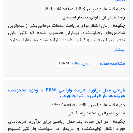
دوره 9، شماره 3، پاییز 1398، صفحه
244-260
رضا مختاریان دلوئی، بختیار استادی
چکیده
زمان انتظار برای دریافت خدمات درمانی یکی از مهم‌ترین
شاخص‌های رضایتمندی بیماران محسوب شده که تاثیر قابل
توجهی بر اثربخشی و کیفیت خدمات ارائه شده به بیماران دارد.
مطالعه شبیه‌سازی برای بهبود جریان بیمار، کاهش زمان انتظار و
بیشتر
افزایش رضایت بیماران به عنوان یک ابزار مؤثر به‌کار می‌رود.
مطالعه حاضر به بهبود کیفیت خدمات درمانی در یک واحد
اصل مقاله
مشاهده مقاله
1.06 M
اورولوژی واقع در یک مرکز فوق‌تخصصی کلیه در تهران، پرداخته
است. هدف از این مطالعه کاهش زمان انتظار، نرخ کنسلی بیماران
و نیز افزایش کارایی فرایند‌های روش سنگ‌شکنی برون‌اندامی
(ESWL) بوده است. یک مدل شبیه‌سازی گسسته‌پیشامد با
طراحی مدل برآورد هزینه وارانتی PRW با وجود محدودیت
هزینه هر بار خرابی در شرایط تورمی
استفاده از نرم‌افزار iGrafx توسعه یافته که از آن به همراه
نرم‌افزار MATLAB، جهت تشکیل و ارزیابی سناریو‌های بهبود‌‌
دوره 9، شماره 1، بهار 1398، صفحه
72-79
دهنده واحد اورولوژی در سه دسته شامل تغییر زمان‌بندی حضور
مهدی نصرالهی، محمد رضا فتحی
تکنسین‌ها در طی شیفت‌های کاری، تغییر زمان‌بندی مراجعه
چکیده
در این مقاله یک مدل ریاضی برای برآورد هزینه‌های
بیماران و نیز بررسی عوامل کاهش دهنده نرخ کنسلی بیماران،
مورد انتظار تولیدکننده و خریدار در سیاست وارانتی تسهیم
استفاده شده است. نتایج حاصل نشان‌ دهنده بیش‌ترین تفاوت در