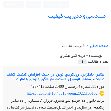
ورود به سامانه
ثبت نام
English
مهندسی و مدیریت کیفیت
صفحه اصلی
فهرست مقالات
نویسنده =
مریم اثنی عشری
تعداد مقالات:
1
متغیر جایگزین، رویکردی نوین در جهت افزایش کیفیت کشف
تقلبات بیمه‌های ‌اتومبیل با استفاده از الگوریتم‌های ‌با نظارت
دوره 11، شماره 4، زمستان 1400، صفحه
413-428
https://doi.org/10.48313/jqem.2022.155152
فربد خانی زاده، مریم اثنی عشری، فرزان خامسیان، آزاده بهادر
چکیده
در سال‌های ‌اخیر تمایل صنعت بیمه به تجهیز شرکت‌ها به