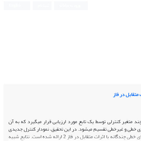
ورود به سامانه
ثبت نام
English
متقابل در فاز
ند متغیر کنترلی توسط یک تابع مورد ارزیابی قرار می­­گیرد که به آن
یل­های خطی و غیرخطی تقسیم می­شود. در این تحقیق، نمودار کنترل جدیدی
مبتنی بر رویکرد آزمون خطی تعمیم یافته و رگرسیون تکه ای، به منظور پایش پروفایل های خطی چندگانه با اثرات متقابل در فاز 2 ارائه شده است. نتایج شبیه