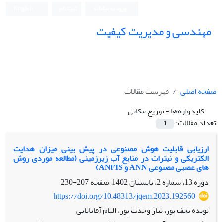
ورود به سامانه
ثبت نام
English
مهندسی و مدیریت کیفیت
صفحه اصلی
فهرست مقالات
کلیدواژه‌ها =
توزیع مکانی
تعداد مقالات:
1
ارزیابی قابلیت هوش مصنوعی در پیش بینی میزان هدایت
الکتریکی و نیترات در منابع آب زیرزمینی (مطالعه موردی روش
های عصبی مصنوعی ANN و ANFIS)
دوره 13، شماره 2، تابستان 1402، صفحه
207-230
https://doi.org/10.48313/jqem.2023.192560
نویده نجف پور، نیاز وحدت پور، الهام آقابابایی