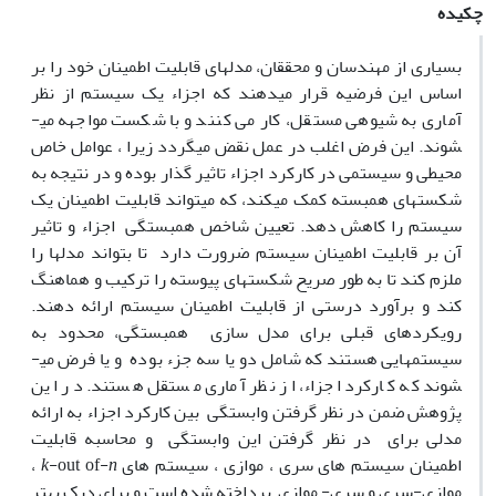
چکیده
بسیاری از مهندسان و محققان، مدل­های قابلیت اطمینان خود را بر
اساس این فرضیه قرار می­دهند که اجزاء یک سیستم از نظر
آماری به شیوه­ی مستقل، کار می کنند و با شکست مواجهه می­
شوند.
این فرض اغلب در عمل نقض می­گردد زیرا ، عوامل خاص
محیطی و سیستمی در کارکرد اجزاء تاثیر گذار بوده و در نتیجه به
شکست­­های همبسته کمک می­کند، که می­تواند قابلیت اطمینان یک
سیستم را کاهش دهد. تعیین شاخص همبستگی اجزاء و تاثیر
آن بر قابلیت اطمینان سیستم ضرورت دارد تا بتواند مدل­ها را
ملزم کند تا به طور صریح شکست­های پیوسته را ترکیب و هماهنگ
کند و برآورد درستی از قابلیت اطمینان سیستم ارائه دهند.
رویکردهای قبلی برای مدل سازی همبستگی، محدود به
سیستم­هایی هستند که شامل دو یا سه جزء بوده و یا فرض می­
شوند که کارکرد اجزاء، از نظر آماری مستقل هستند. در این
پژوهش ضمن در نظر گرفتن وابستگی بین کارکرد اجزاء به ارائه
مدلی برای در نظر گرفتن این وابستگی و محاسبه قابلیت
اطمینان سیستم های سری ، موازی ، سیستم های
n
-out of-
k
،
موازی-سری و سری- موازی پرداخته شده است و برای درک بهتر