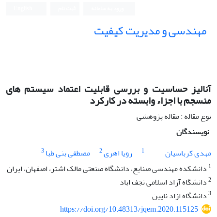
ورود به سامانه
ثبت نام
English
مهندسی و مدیریت کیفیت
آنالیز حساسیت و بررسی قابلیت اعتماد سیستم های
منسجم با اجزاء وابسته در کارکرد
نوع مقاله : مقاله پژوهشی
نویسندگان
3
2
1
مهدی کرباسیان
رویا اهری
مصطفی بنی طبا
1
دانشکده مهندسی صنایع، دانشگاه صنعتی مالک اشتر، اصفهان، ایران
2
دانشگاه آزاد اسلامی نجف اباد
3
دانشگاه ازاد نایین
https://doi.org/10.48313/jqem.2020.115125