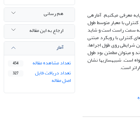
هم رسانی
یه معرفی می‏کنیم. آماره‏ی
 کنترلی با معیار متوسط طول
له به سمت راست است و شاید
ارجاع به این مقاله
ای کنترلی با رویکرد مبتنی
 شرایطی‏‏ روی طول اجراها،
آمار
د و می‏توان مطمئن بود طول
اه است. شبیه‏سازی‏ها نشان
تعداد مشاهده مقاله
454
راتر است.
تعداد دریافت فایل
327
اصل مقاله
ه