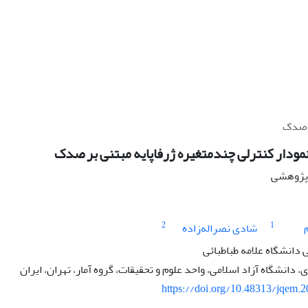
ر صدک
مودار کنترلی چندمتغیره ژرفا‏پایه مبتنی بر صدک
ه پژوهشی
2
1
شادی نصراله‌زاده
دانشگاه علامه طباطبائی
دانشگاه آزاد اسلامی، واحد علوم و تحقیقات، گروه آمار، تهران، ایران
https://doi.org/10.48313/jqem.