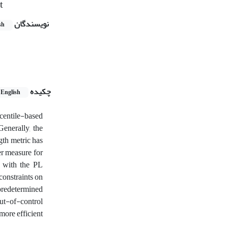
t
نویسندگان
sh
چکیده
English
centile-based
Generally, the
gth metric has
er measure for
s with the PL
constraints on
 predetermined
out-of-control
more efficient