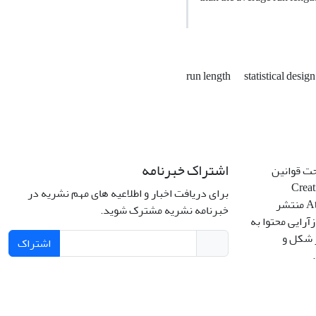
run length
statistical desig
اشتراک خبرنامه
حت قوانین
Creative C
برای دریافت اخبار و اطلاعیه های مهم نشریه در
Attribution 4.0 International License منتشر
خبرنامه نشریه مشترک شوید.
آرایی محتوا به
ر شکل و
اشتراک