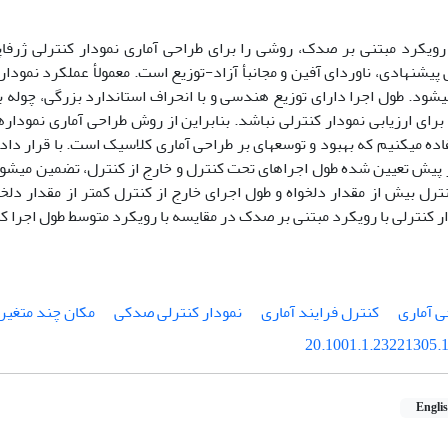
 رویکرد مبتنی بر صدک، روشی را برای طراحی آماری نمودار کنترلی ژرفاپا
 پیشنهادی، ناوردای آفین و مجانبأ آزاد-توزیع است. معمولأ عملکرد نمودار
می‏شود. طول اجرا دارای توزیع هندسی و با انحراف استاندارد بزرگی، چو
برای ارزیابی نمودار کنترلی نباشد. بنابراین از روش طراحی آماری نموداره
ه می‏کنیم که بهبود و توسعه‏ای بر طراحی آماری کلاسیک است. با قرار دادن
 از پیش تعیین شده طول اجراهای تحت کنترل و خارج از کنترل، تضمین می‏شون
رل بیش از مقدار دلخواه و طول اجرای خارج از کنترل کمتر از مقدار دلخو
ر کنترلی با رویکرد مبتنی بر صدک در مقایسه با رویکرد متوسط طول اجرا کا
ی آماری
کنترل فرایند آماری
نمودار کنترلی صدکی
مکان چند متغیر
20.1001.1.23221305.1
Engli