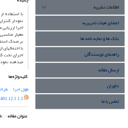
چکیده
اطلاعات نشریه
با استفاده از
نمودار کنترلی
اعضای هیات تحریریه
اجرا ارزیابی 
معیار مناسبی 
بانک ها و نمایه نامه ها
بر صدک استفاد
با احتمال‏های
راهنمای نویسندگان
اجرای تحت کنت
می‏دهند نمودا
ارسال مقاله
کلیدواژه‌ها
داوران
طول اجرا
طراح
401.12.1.1.1
تماس با ما
عنوان مقاله
sh