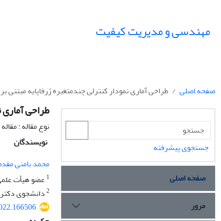
مهندسی و مدیریت کیفیت
صفحه اصلی
طراحی آماری نمودار کنترلی چندمتغیره ژرفا‏پایه مبتنی ب
طراحی آماری ن
نوع مقاله : مقال
نویسندگان
جستجوی پیشرفته
محمد بامنی مقدم
صفحه اصلی
1
عضو هیأت علمی 
2
دانشجوی دکتری، 
مرور
2022.166506