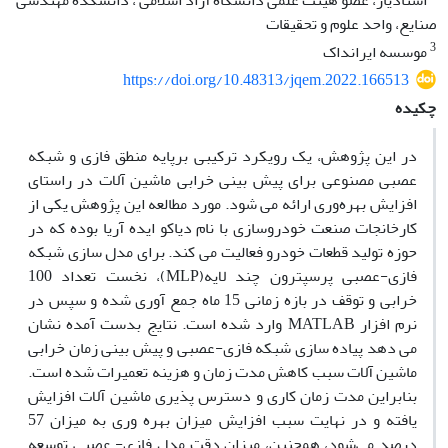
استادیار، عضو هیئت علمی دانشگاه آزاد اسلامی ، دانشکده مهندسی
صنایع، واحد علوم و تحقیقات
3
موسسه ایرانداک
https://doi.org/10.48313/jqem.2022.166513
چکیده
در این پژوهش، یک رویکرد ترکیبی برپایه منطق فازی و شبکه
عصبی مصنوعی برای پیش بینی خرابی ماشین آلات در راستای
افزایش بهره‌وری ارائه می شود. مورد مطالعه این پژوهش یکی از
کارخانجات صنعت خودروسازی با نام دیاکو ایده آریا بوده که در
حوزه تولید قطعات خودرو فعالیت می کند. برای مدل سازی شبکه
فازی-عصبی پرسپترون چند لایه(MLP)، نخست تعداد 100
خرابی و توقف در بازه زمانی 15 ماه جمع آوری شده و سپس در
نرم افزار MATLAB وارد شده است. نتایج بدست آمده نشان
می دهد پیاده سازی شبکه فازی-عصبی و پیش بینی زمان خرابی
ماشین آلات سبب کاهش مدت زمان و هزینه تعمیرات شده است.
بنابراین مدت زمان کاری و دسترس پذیری ماشین آلات افزایش
یافته و در نهایت سبب افزایش میزان بهره وری به میزان 57
درصد می‌شود، همچنین، میزان دقت مدل فازی- عصبی توسعه