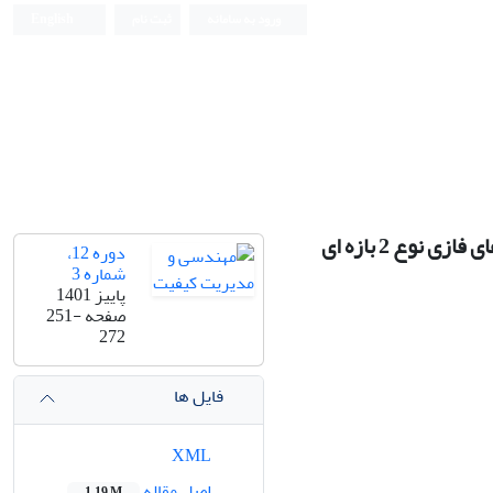
ورود به سامانه
ثبت نام
English
وع 2 بازه ‏ای
دوره 12،
شماره 3
پاییز 1401
صفحه
251-
272
فایل ها
XML
اصل مقاله
1.19 M