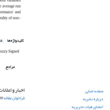
dom variables
he average run
rformance and
rality of non-
کلیدواژه‌ها
sh
uzzy Signed
مراجع
اخبار و اعلانات
صفحه اصلی
فراخوان مقاله
08-27
درباره نشریه
اعضای هیات تحریریه