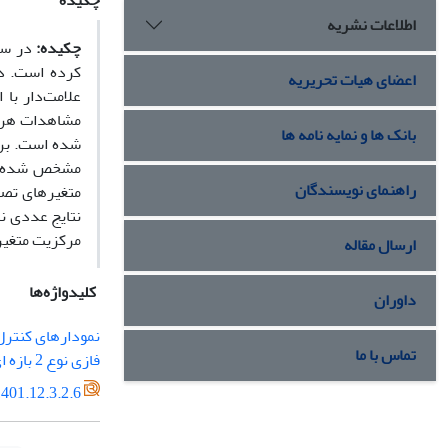
چکیده
اطلاعات نشریه
چکیده:
کرده است. در
اعضای هیات تحریریه
مشاهدات هر ن
بانک ها و نمایه نامه ها
شده است. برا
مشخص شده اس
راهنمای نویسندگان
نتایج عددی ن
مرکزیت متغیره
ارسال مقاله
کلیدواژه‌ها
داوران
نمودارهای کنترل 
تماس با ما
فازی نوع 2 بازه ‏ای
401.12.3.2.6