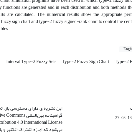
 chart, simulation programs have been used in which type-2 fuzzy ran
ty functions are generated and in each distribution and both methods, t
rts are calculated. The numerical results show the appropriate pe
2 fuzzy sign chart and type-2 fuzzy signed-rank chart to control the cent
bles.
Engli
t
Interval Type-2 Fuzzy Sets
Type-2 Fuzzy Sign Chart
Type-2 F
این نشریه ی دارای دسترسی باز، ت
گواهینامه بین‌المللی ommons
1399-
می‌شود که اجازه اشتراک (تکثیر و باز