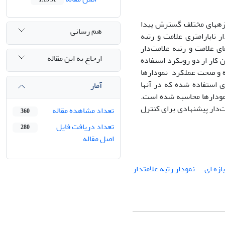
مایش عدم قطعیت در حوزه‏های مختلف گسترش پیدا
هم رسانی
 ناپارامتری علامت و رتبه
ده است. در نمودارهای علامت و رتبه علامت‌دار
ارجاع به این مقاله
کار از دو رویکرد استفاده
ده و صحت عملکرد نمودارها
استفاده شده که در آنها
آمار
صادفی فازی نوع 2 با سه توزیع متفاوت تولید و متوسط طول دنباله (ARL) نمودارها محاسبه شده است.
‌دار پیشنهادی برای کنترل
تعداد مشاهده مقاله
360
تعداد دریافت فایل
280
اصل مقاله
نمودار رتبه علامت‏دار