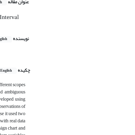
عنوان مقاله
sh
Interval
نویسنده
glish
چکیده
English
ifferent scopes
and ambiguous
veloped using
bservations of
se it used two
with real data
sign chart and