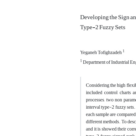
Developing the Sign a
Type-2 Fuzzy Sets
1
Yeganeh Tofighzadeh
1
Department of Industrial En
Considering the high flexib
included control charts a
processes, two non parame
interval type-2 fuzzy sets
each sample are compared wi
different methods. To descr
and it is showed their cor