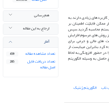
هم رسانی
 کاربردهای زیادی دارند.به
 ممکن قابلیّت اطمینان بر
ارجاع به این مقاله
رسیستم محاسبه گردید.سپس
ی از روش های مرسوم افزایش
یت های مالی و جرمی برای
آمار
ه کرد.بنابراین میبایست از
ا در حضور افزونگی به لحاظ
تعداد مشاهده مقاله
459
 حاصل به وسیله الگوریتم
تعداد دریافت فایل
285
اصل مقاله
 تاب
الگوریتم ژنتیک