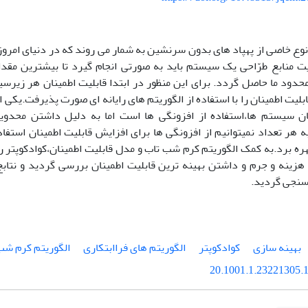
نوع خاصی از پهپاد های بدون سرنشین به شمار می روند که در دنیای امروز
 منابع طرّاحی یک سیستم باید به صورتی انجام گیرد تا بیشترین مقدار
حدود ما حاصل گردد. برای این منظور در ابتدا قابلیت اطمینان هر زی
بلیت اطمینان را با استفاده از الگوریتم های رایانه ای صورت پذیرفت.یک
نان سیستم ها،استفاده از افزونگی ها است اما به دلیل داشتن محدو
ه هر تعداد نمیتوانیم از افزونگی ها برای افزایش قابلیت اطمینان استفاد
ره برد.به کمک الگوریتم کرم شب تاب و مدل قابلیت اطمینان،کوادکوپتر ر
زینه و جرم و داشتن بهینه ترین قابلیت اطمینان بررسی گردید و نتابج
 سنجی گردید.
بهینه سازی
کوادکوپتر
الگوریتم های فراابتکاری
الگوریتم کرم شب
20.1001.1.23221305.1