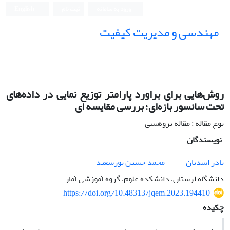
ورود به سامانه
ثبت نام
English
مهندسی و مدیریت کیفیت
روش‌هایی برای براورد ﭘﺎراﻣﺘﺮ توزیع نمایی در داده‌های
ﺗﺤﺖ ﺳﺎﻧﺴﻮر ﺑﺎزه‌ای؛ بررسی مقایسه ای
نوع مقاله : مقاله پژوهشی
نویسندگان
نادر اسدیان
محمد حسین پورسعید
دانشگاه لرستان، دانشکده علوم، گروه آموزشی آمار
https://doi.org/10.48313/jqem.2023.194410
چکیده