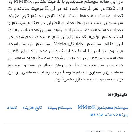
در این مقاله سیستم صف‌بندی با ظرفیت متناهی M∕M∕m∕K به
ازاء m≥2 در نظر گرفته شده که در آن K ظرفیت سامانه و m
تعداد خدمت دهنده‌ها است. ابتدا تابعی به نام تابع هزینه
سیستم بر حسب متوسط تعداد متقاضیان در صف و سیستم و
تعداد خدمت‌دهنده‌ها پیشنهاد می‌شود. سپس هدف یافتن m ای
است به نام m_Opt که به ازای آن تابع هزینه مینیمم شود. در
این مقاله سیستم M⁄M/m_Opt/K سیستم بهینه نامیده
می‌شود. در انتها با استفاده از یک مثال عددی به ازای Kهای
مختلف، سیستم‌های بهینه تعیین شده و متوسط تعداد متقاضیان
در صف و سیستم، متوسط مدت زمان انتظار در صف و سیستم
متقاضیان و معیاری به نام متوسط درجه رضایت متقاضی در این
نوع سیستم‌ها به دست آورده می‌شود.
کلیدواژه‌ها
سیستم صف‌بندی M∕M∕m∕K
سیستم بهینه
تابع هزینه
تعداد
بهینه خدمت‌دهنده‌ها