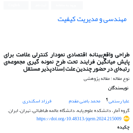
ورود به سامانه
ثبت نام
English
مهندسی و مدیریت کیفیت
طراحی واقع‌بینانه اقتصادی نمودار کنترلی علامت برای
پایش میانگین فرایند تحت طرح نمونه گیری مجموعه‌ی
رتبه‌ای در حضور چندین علت اِسنادپذیر مستقل
نوع مقاله : مقاله پژوهشی
نویسندگان
¶
علیا رستمی
محمد بامنی مقدم
فرزاد اسکندری
گروه آمار، دانشکده علوم پایه، دانشگاه عالمه طباطبائی، تهران، ایران.
https://doi.org/10.48313/jqem.2024.215009
چکیده