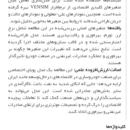
سیستم‌ها استفاده شده است. برای مدل‌سازی تعامل میان
متغیرهای کلیدی اقتصادی، از نرم‌افزار VENSIM بهره گرفته
شده است. همچنین نمودارهای علی-معلولی و نمودارهای حالت و
جریان طراحی شده‌اند تا روابط بین متغیرها به‌خوبی تحلیل شوند.
یافته‌ه
ا:
متغیرهای اصلی بررسی‌شده در این مطالعه شامل نرخ
ارز، تورم، بهره‌وری و رقابت‌پذیری هستند. مدل طراحی‌شده
اعتبارسنجی شده و در قالب سناریوهای مختلف اجرا گردیده
است. نتایج نشان می‌دهند که تغییرات این متغیرها چگونه بر
بهره‌وری و عملکرد صادرات غیرنفتی در صنعت خودرو تاثیرگذار
هستند.
اصالت/ارزش‌افزوده علمی:
این مطالعه یک مدل پویای اختصاصی
برای صنعت خودروسازی در اقتصادهای درحال‌توسعه مانند ایران
ارایه می‌دهد؛ جایی که اتکای شدید به نفت، باعث ناکارآمدی در
سایر بخش‌های صادراتی شده است. این مدل می‌تواند به
سیاست‌گذاران و ذی‌نفعان صنعت کمک کند تا تعاملات پیچیده
اقتصادی را درک کرده و تصمیمات موثرتری برای ارتقای صادرات
غیرنفتی و بهره‌وری اتخاذ کنند.
کلیدواژه‌ها