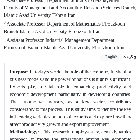
Associate Professor, Department of Industrial Management,
Faculty of Management and Accounting, Research Sciences Branch,
Islamic Azad University, Tehran, Iran.
3
Associate Professor, Department of Mathematics, Firouzkouh
Branch, Islamic Azad University, Firouzkouh, Iran.
4
Assistant Professor, Industrial Management Department,
Firouzkouh Branch, Islamic Azad University, Firouzkouh, Iran.
چکیده
English
Purpose:
In today's world, the role of the economy in shaping
business models and the power of nations is highly significant.
Exports play a vital role in enhancing productivity and
economic development, particularly in developing countries.
The automotive industry, as a key sector, contributes
considerably to this process. This study aims to identify the key
influencing variables on non-oil exports and explore how they
affect productivity growth and export improvement.
Methodology:
This research employs a system dynamics
approach to model the interactions among key economic