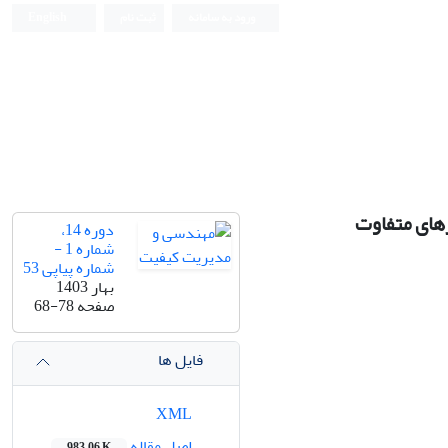
ورود به سامانه
ثبت نام
English
رهای متفاوت
دوره 14،
شماره 1 -
شماره پیاپی 53
بهار 1403
صفحه
68-78
فایل ها
XML
اصل مقاله
983.06 K