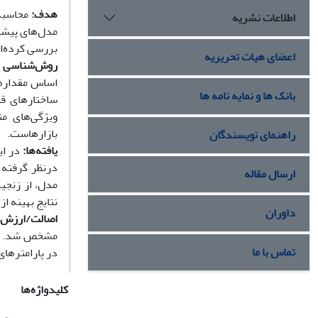
هدف:
محاسبه 
اطلاعات نشریه
مدل‌های پیشنه
بررسی کرده‌ان
اعضای هیات تحریریه
روش‌شناسی 
اساس مقدار‌ه
بانک ها و نمایه نامه ها
ساختارهای ق
ویژگی‌های م
بازارهاست.
راهنمای نویسندگان
یافته‌ها
:
در ای
در‌نظر گرفت
ارسال مقاله
مدل، از زنجی
نتایج بهینه ا
داوران
اصالت/ارزش‌ا
مشخص شد. برا
تماس با ما
در پارامترهای
کلیدواژه‌ها