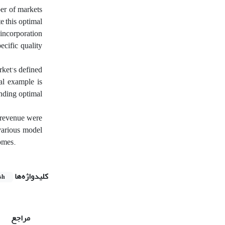
er of markets
e this optimal
 incorporation
pecific quality
rket's defined
al example is
onding optimal
d revenue were
 various model
omes.
کلیدواژه‌ها
sh
مراجع