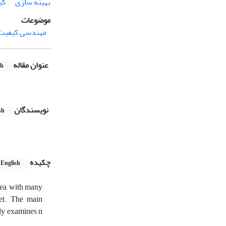
بهینه سازی
کی
موضوعات
مهندسی کیفیت، پ
عنوان مقاله
sh
نویسندگان
sh
چکیده
English
rea, with many
ket. The main
udy examines n