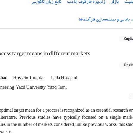
فیت
بازار
زنجیره مارکوف جاذب
تابع زیان تاگوچی
ایایی و بهینه‌سازی فرآیندها
Engli
cess target means in different markets
Engli
zhad
Hossein Tarafdar
Leila Hosseini
neering, Yazd University, Yazd, Iran.
ptimal target mean for a process is recognized as an essential research a
iterature. Previous studies have typically focused on a single mar
h lies in the number of markets considered; unlike previous works, this st
eously.