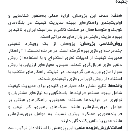
چکیده
هدف:
هدف این پژوهش، ارایه مدلی به‌منظور شناسایی و
اولویت‌بندی راهکارهای بهینه مدیریت کیفیت در بنگاه‌های
کوچک و متوسط فعال در صنعت کاشی و سرامیک ایران با تاکید بر
بهبود مزیت رقابتی در بازارهای صادراتی است.
روش‌شناسی پژوهش:
پژوهش از یک رویکرد تلفیقی
چندمرحله‌ای فازی بهره گرفته است. در مرحله نخست، ۲۹ راهکار
مدیریت کیفیت از ادبیات نظری استخراج و با استفاده از روش
دلفی فازی غربال‌گری شدند. سپس، معیارهای ارزیابی با روش
سوارا فازی وزن‌دهی گردیدند. در نهایت، راهکارهای منتخب با
استفاده از روش کوپراس فازی رتبه‌بندی شدند.
یافته‌ها
:
نتایج نشان داد معیارهای کلیدی برای مدیریت کیفیت
شامل بهبود مستمر فرآیندها، پاسخگویی به نیازهای مشتریان و
نوآوری در فرآیندها هستند؛ همچنین، راهکارهای مبتنی بر
عوامل درون‌سازمانی مانند سبک‌های رهبری، کار تیمی و
فرآیندمحوری عملکرد بهتری نسبت به عوامل برون‌سازمانی
مانند مدیریت تامین‌کنندگان دارند.
اصالت/ارزش‌افزوده علمی:
این پژوهش با استفاده از ترکیب سه