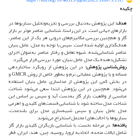
https://doi.org/10.48313/jqem.2025.518073.1517
چکیده
هدف:
این پژوهش به‌دنبال بررسی و تجزیه‌وتحلیل سناریوها در
بازارهای جهانی است. در این راستا، شناسایی عناصر موثر بر بازار
گاز و هم‌چنین بررسی مکانیزم‌های درونی هر یک از این عناصر،
هدف‌گذاری اولیه شده است. سپس با توجه به مدل، عامل بنیان
عناصر شناسایی‌شده، شیوه تعامل و رفتار عناصر به‌عنوان اجزای
تشکیل‌دهنده یک مدل عامل بنیان، مورد بررسی قرار می‌گیرد.
روش‌شناسی پژوهش:
در این پژوهش از رویکرد ساختاردهی
مساله و یا پژوهش عملیاتی نرم و به‌طور خاص از روش GMCR و
در بخش کمی این پژوهش از مدلسازی عامل بنیان استفاده
می‌شود. هم‌چنین در این پژوهش ابتدا سعی می‌شود شناخت
مناسبی از واقعیت بازار گاز به‌دست آید و سپس بر اساس این
شناخت مدل ساخته شود با شناسایی قسمت‌های کلیدی و اهرمی
مدل عامل بنیان و سپس شبیه‌سازی مدل برای بلندمدت،
سناریوها یا (حالت‌های) محتمل استخراج می‌شوند.
یافته‌ها
:
در مرحله نخست، با شناسایی بازیگران کلیدی بازار گاز
شامل ایالات متحده، اتحادیه اروپا، روسیه، چین، هند، ایران، قطر