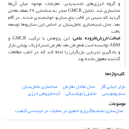
و گروه انرژی‌های تجدیدپذیر، تعارضات موجود میان آن‌ها
مدلسازی شد. تحلیل GMCR منجر به شناسایی ۲۸ نقطه تعادل
گردید که سپس در قالب پنج سناریو خوشه‌بندی شدند. در گام
بعد، مدل شبیه‌سازی عامل‌بنیان بر اساس این سناریوها توسعه
یافت.
اصالت/ارزش‌افزوده علمی:
این پژوهش با ترکیب GMCR و
ABM توانسته است هم‌زمان بعد تعارض استراتژیک، پویایی بازار
و یادگیری تدریجی بازیگران را لحاظ کند که در اغلب مطالعات
گذشته مغفول مانده بود.
کلیدواژه‌ها
بازار جهانی گاز
مدل تعادل تعارض
مدلسازی عامل‌بنیان
سناریونویسی
تحلیل ژئوپلیتیکی
آینده‌پژوهی انرژی
موضوعات
مدل‌سازی تصمیم‌گیری و تحقیق در عملیات در مهندسی کیفیت