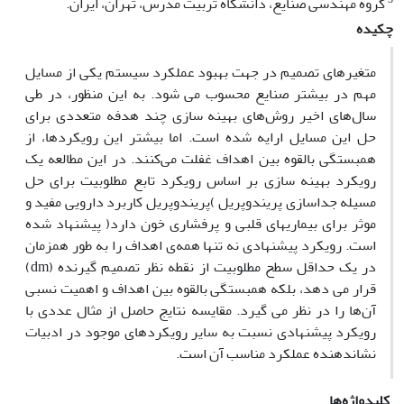
گروه مهندسی صنایع، دانشگاه تربیت مدرس، تهران، ایران.
چکیده
متغیرهای تصمیم در جهت بهبود عملکرد سیستم یکی از مسایل
مهم در بیشتر صنایع محسوب می شود. به این منظور، در طی
سال‌های اخیر روش‌های بهینه سازی چند هدفه متعددی برای
حل این مسایل ارایه شده است. اما بیشتر این رویکردها، از
همبستگی بالقوه بین اهداف غفلت می‌کنند. در این مطالعه یک
رویکرد بهینه سازی بر اساس رویکرد تابع مطلوبیت برای حل
مسیله جداسازی پریندوپریل )پریندوپریل کاربرد دارویی مفید و
موثر برای بیماریهای قلبی و پرفشاری خون دارد( پیشنهاد شده
است. رویکرد پیشنهادی نه تنها همه‌ی اهداف را به طور همزمان
در یک حداقل سطح مطلوبیت از نقطه نظر تصمیم گیرنده (dm)
قرار می دهد، بلکه همبستگی بالقوه بین اهداف و اهمیت نسبی
آن‌ها را در نظر می گیرد. مقایسه نتایج حاصل از مثال عددی با
رویکرد پیشنهادی نسبت به سایر رویکردهای موجود در ادبیات
نشان‏دهنده عملکرد مناسب آن است.
کلیدواژه‌ها