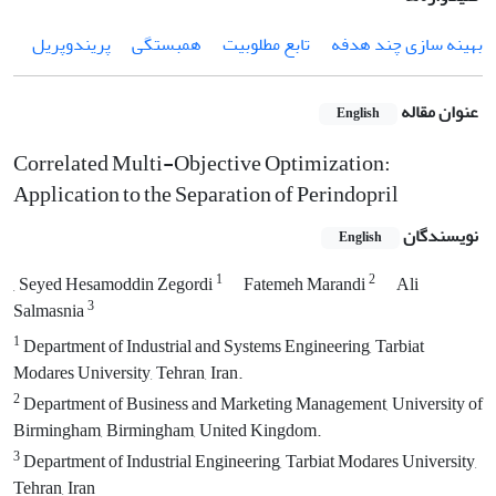
بهینه سازی چند هدفه
تابع مطلوبیت
همبستگی
پریندوپریل
عنوان مقاله
English
Correlated Multi-Objective Optimization:
Application to the Separation of Perindopril
نویسندگان
English
1
2
, Seyed Hesamoddin Zegordi
Fatemeh Marandi
Ali
3
Salmasnia
1
Department of Industrial and Systems Engineering, Tarbiat
Modares University, Tehran, Iran.
2
Department of Business and Marketing Management, University of
Birmingham, Birmingham, United Kingdom.
3
Department of Industrial Engineering, Tarbiat Modares University,
Tehran, Iran