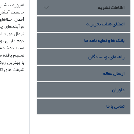
امروزه بیشتر
اطلاعات نشریه
خاصیت آبشاری 
آمدن خطاهای
اعضای هیات تحریریه
فرآیندهای چن
نرمال مورد ا
بانک ها و نمایه نامه ها
دوم دارای تو
استفاده شده 
تعمیم یافته 
راهنمای نویسندگان
با بهترین ر
شیفت های کا
ارسال مقاله
داوران
تماس با ما