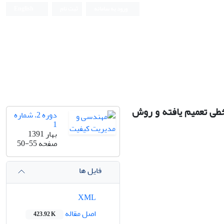
ورود به سامانه
ثبت نام
English
 خطی تعمیم یافته و روش
دوره 2، شماره
1
بهار 1391
صفحه
50-55
فایل ها
XML
اصل مقاله
423.92 K