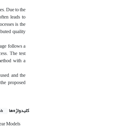
es. Due to the
ften leads to
ocesses is the
ibuted quality
tage follows a
ess. The test
method with a
used, and the
t the proposed
کلیدواژه‌ها
sh
ear Models