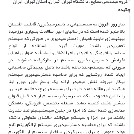
گروه مهندسی صنایع، دانشگاه تهران، تهران، استان تهران، ایران
چکیده
نیاز روز افزون به سیستمهایی با دسترسپذیری/ قابلیت اطمینان
بالا منجر شده است که در سالهای اخیر، مطالعات بسیاری درزمینه
بهینهسازی قابلیتاطمینان )دسترسپذیری در صورتی که سیستم
تعمیرپذیر باشد( صورت گیرد . استفاده از انواع
سیاستهایافزونگی و افزودن اجزا اضافی، اساساً به عنوان راههای
افزایش دسترس پذیری سیستم در نظرگرفته میشوند. در
صورتی که سیستم،چندحالته باشد به دلیل پیچیدگی محاسباتی
ایجاد شده، روشهایی که برای محاسبه دسترسپذیری سیستم
بهکار میروند نقش مهمیدر ارائه یک پاسخ قابل قبول ایفا
میکنند.این مقاله قصد دارد برای سیستمهای چندحالته، هزینهها
را با این محدودیت که دسترسپذیریسیستم از حد قابل قبولی
بیشتر باشد، کمینه نماید. مسئله تخصیص افزونگی، ناهمگن
مدلسازی شده است که اجزا در چنین سیستمیمیتوانند متفاوت
باشند.هر دو اجزا و سیستم میتوانند حالتهای متفاوتی داشته
باشند که برای محاسبه دسترسپذیری سیستم ازالگوریتم تابع
مولد عمومی و برای بهینهکردن ساختار سیستم از الگوریتم