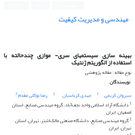
ورود به سامانه
ثبت نام
English
مهندسی و مدیریت کیفیت
بهینه سازی سیستمهای سری- موازی چندحالته با
استفاده از الگوریتم ژنتیک
نوع مقاله : مقاله پژوهشی
نویسندگان
3
2
1
سیروان کریمی
مهدی کرباسیان
رضا توکلی مقدم
1
دانشگاه آزاد اسلامی واحد نجف‌آباد، گروه مهندسی صنایع، استان
اصفهان، ایران
2
گروه مهندسی صنایع، دانشگاه صنعتی مالک‌اشتر، تهران، استان
تهران، ایران.
3