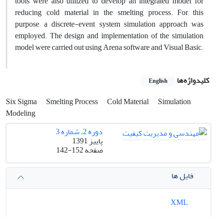
tools were also utilized to develop an integrated model for
reducing cold material in the smelting process. For this
purpose, a discrete-event system simulation approach was
employed. The design and implementation of the simulation
model were carried out using Arena software and Visual Basic.
کلیدواژه‌ها
English
Six Sigma
Smelting Process
Cold Material
Simulation
Modeling
دوره 2، شماره 3
پاییز 1391
صفحه
142-152
فایل ها
XML