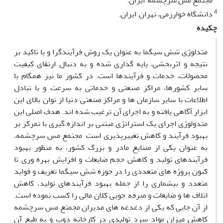
مجتمع مس سرچشمه, ایران.
4
دانشگاه خوارزمی، تهران, ایران.
چکیده
متدلوژی شش سیگما به عنوان یک روش فرآیندگرا و با تاکید بر
نتیجه و اثربخشی، پایه گذاری شده و به دنبال ارتقای کیفیت
محصولات، خدمات و فرآیندها است. در کشور ما نیز همگام با
سایر کشورها، مراکز صنعتی و خدماتی به سرعت و با تبادل
اطلاعات با سایر سازمان ها و مراکز صنعتی دنیا از توان بالای این
ابزار آگاهی یافته و به اجرای آن ترغیب شده اند. هدف اصلی این
متدولوژی اجرای یک استراتژی مبتنی بر اندازه گیری با تمرکز بر
بهبود فرآیند و کاهش تغییرپذیری است. مجتمع مس سرچشمه،
به عنوان یکی از صنایع مادر و بزرگ کشور، به منظور بهبود
فرآیندهای تولید و کاهش حجم ضایعات و افزایش بهره وری تا
کنون پروژه های متعددی را در حوزه شش سیگما تعریف و فواید
متعدد و بیشماری را از جمله بهبود فرآیندهای تولید، کاهش
اتلاف ها و ضایعات و صرفه جویی کلان مالی را کسب نموده است.
از آن جایی که یکی از دغدغه های مدیران مجمتع مس سرچشمه
کاهش میزان مواد سرد تولیدی در کارخانه ذوب و به طبع آن