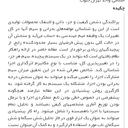
اسلامی، واحد تهران جنوب.
چکیده
پراکندگی دشمن کیفیت و جزء ذاتی و لاینفک محصولات تولیدی
است از این رو شناسائی مولفه‌های بحرانی و سهم آنها در کل
تغییرات یک وظیفه مهم مهندسی به حساب می‌آید و سنجش آن
در حالت کلی بدون پیش فرضهای بسیار محدودکننده رایج، از
پیچیدگیهای زیادی برخوردار است. مقاله حاضر در ارائه راهکار
نظام یافتهای است که بتواند در یک سیستم پیچیده، سهم هر جزء
را در تغییرپذیری کل، متناسب با نوع مکانیزم اثرگذاری اجزا
شناسائی کند. شاخص معرفی شده در این تحقیق میزان سهم
مشارکت اجزاء را تعیین میکند و میتواند به عنوان سنجش درجه
بحرانی بودن اجزاء متشکله یک سیستم به کار گرفته شود. به
کارگیری روش پیشنهادی در این مقاله نیازمند هیچگونه
پیشفرضی در خصوص خطی بودن تابع عملکردی اجزا و یا نرمال
بودن توزیع آماری مشخصههای کیفی نمیباشد و تحلیل تمام
سیستمها با اجزا ناهمبسته را شامل میشود. راه کار پیشنهادی
میتواند به عنوان یک ابزار قوی در فاز تحلیل شش سیگما و شش
سیگمای ناب مورد استفاده قرارگیرد و به کمک آن میتوان نسبت