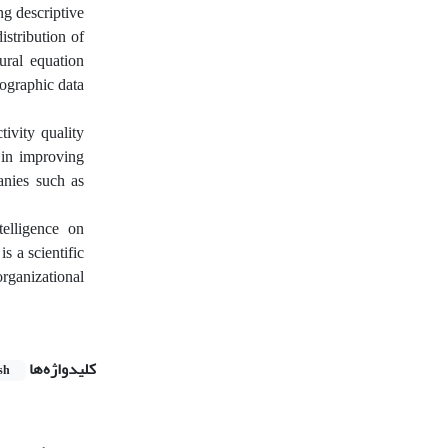
ng descriptive
distribution of
ural equation
mographic data
ivity quality
e in improving
anies such as
telligence on
s a scientific
organizational
کلیدواژه‌ها
sh