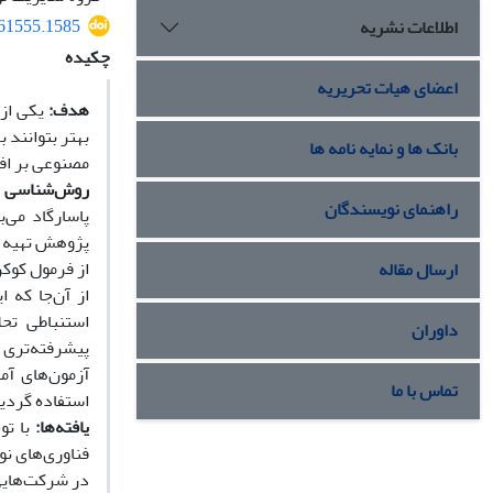
561555.1585
اطلاعات نشریه
چکیده
اعضای هیات تحریریه
هدف:
یکی از 
بهتر بتوانند 
بانک ها و نمایه نامه ها
مصنوعی بر اف
روش‌شناسی 
راهنمای نویسندگان
پاسارگاد می‌
پژوهش تهیه و 
از فرمول کوکرا
ارسال مقاله
از آن‌جا که 
استنباطی تح
داوران
پیشرفته‌تری 
آزمون‌های آم
تماس با ما
استفاده گردی
یافته
ها:
با تو
فناوری‌های ن
در شرکت‌هایی