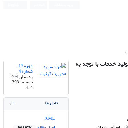
ورود به سامانه
ثبت نام
English
اد
ولید خدمات با توجه به
دوره 15،
شماره 4
زمستان 1404
صفحه
398-
414
فایل ها
XML
.
اد اسلامی، ایران.
اصل مقاله
1013.97 K