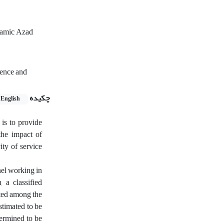
slamic Azad
ence and
چکیده
English
is to provide
 the impact of
ity of service
nnel working in
, a classified
uted among the
estimated to be
termined to be