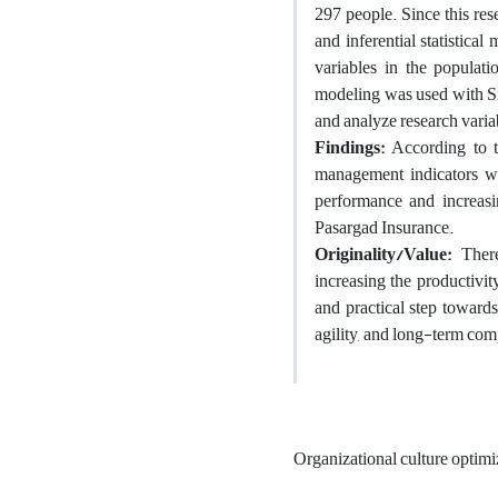
297 people. Since this re
and inferential statistical 
variables in the populat
modeling was used with Sma
and analyze research varia
Findings:
According to th
management indicators wit
performance and increasin
Pasargad Insurance.
Originality/Value:
Theref
increasing the productivit
and practical step toward
agility, and long-term com
Organizational culture optim