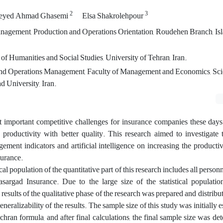
2
3
eyed Ahmad Ghasemi
Elsa Shakrolehpour
nagement, Production and Operations Orientation, Roudehen Branch, I
e of Humanities and Social Studies, University of Tehran, Iran.
nd Operations Management, Faculty of Management and Economics, Sci
 University, Iran.
 important competitive challenges for insurance companies these days 
e productivity with better quality. This research aimed to investigate
ement indicators and artificial intelligence on increasing the productiv
surance.
cal population of the quantitative part of this research includes all perso
asargad Insurance. Due to the large size of the statistical population
 results of the qualitative phase of the research was prepared and distrib
eneralizability of the results. The sample size of this study was initially 
hran formula, and after final calculations, the final sample size was de