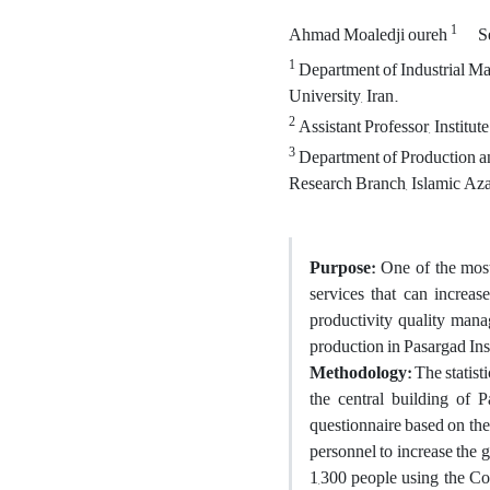
1
Ahmad Moaledji oureh
S
1
Department of Industrial Ma
University, Iran.
2
Assistant Professor, Institut
3
Department of Production a
Research Branch, Islamic Azad
Purpose:
One of the most
services that can increas
productivity quality manag
production in Pasargad In
Methodology:
The statisti
the central building of P
questionnaire based on the
personnel to increase the g
1,300 people using the Coc