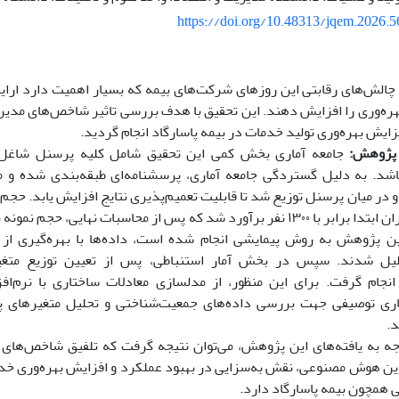
https://doi.org/10.48313/jqem.2026.
چالش‌های رقابتی این روزهای شرکت
های بیمه که بسیار اهمیت دارد ارای
بهره‌وری را افزایش دهند. این تحقیق با هدف بررسی تاثیر شاخص
های مدیر
زایش بهره
وری تولید خدمات در بیمه پاسارگاد انجام گردید.
پژوهش:
جامعه آماری بخش کمی این تحقیق شامل کلیه پرسنل شاغل 
باشد. به دلیل گستردگی جامعه آماری، پرسشنامه‌ای طبقه‌بندی شده و م
در میان پرسنل توزیع شد تا قابلیت تعمیم‌پذیری نتایج افزایش یابد. حجم ن
ن ابتدا برابر با
۱۳۰۰
نفر برآورد شد که پس از محاسبات نهایی، حجم نمونه 
این پژوهش به روش پیمایشی انجام شده است، داده‌ها با بهره‌گیری از
لیل شدند. سپس در بخش آمار استنباطی، پس از تعیین توزیع متغیر
انجام گرفت. برای این منظور، از مدلسازی معادلات ساختاری با نرم‌اف
اری توصیفی جهت بررسی داده‌های جمعیت‌شناختی و تحلیل متغیرهای پ
د.
جه به یافته‌های این پژوهش، می‌توان نتیجه گرفت که تلفیق شاخص‌های 
وین هوش مصنوعی، نقش به‌سزایی در بهبود عملکرد و افزایش بهره‌وری خدم
 همچون بیمه پاسارگاد دارد.