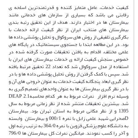
کیفیت خدمات، عامل متمایز کننده و قدرتمندترین اسلحه ی
رقابتی می باشد که بسیاری از سازمان های خدماتی مانند
بیمارستان ها در اختیار دارند. هدف از این تحقیق رتبه بندی
بیمارستان های منتخب ایران از نظر کیفیت ارائه خدمات با
بکارگیری تلفیقی از روش های سروکوال و تحلیل پوششی داده ها
بود. در این مطالعه ابتدا با جستجوی سیستماتیک در پایگاه های
علمی مختلف، اقدام به یافتن تحقیقات صورت گرفته شده در
خصوص سنجش کیفیت ارائه ی خدمات بیمارستان های ایران با
استفاده از مدل سروکوال شد که تعداد 22 تحقیق مرتبط یافته
شد. سپس با کمک گرفتن از روش تحلیل پوششی داده ها و با در
نظر گیری ابعاد پنجگانه کیفیت خدمات به عنوان خروجی های آن و
با در نظر گیری بیمارستان ها به عنوان واحدهای تصمیم گیری به
وسیله نرم افزار
نمرات مربوط به هر کدام محاسبه
DEAP 2.1
شد. بیشترین تحقیقات منتشر شده از نظر زمانی مربوط به سال
1395 و از نظر مکانی مربوط به استان تهران بود. بیمارستان
D
صحرایی شهید علمی زابل با نمره 000/1 و بیمارستان
وابسته
به دانشگاه علوم پزشکی قزوین با نمره 364/0 به ترتیب رتبه اول
و آخر را کسب نمودند. میانگین نمرات کل بیمارستان ها 796/0