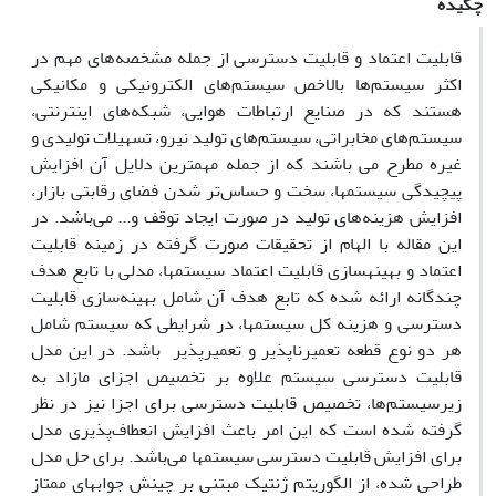
چکیده
قابلیت اعتماد و قابلیت دسترسی از جمله مشخصه
های مهم در
اکثر سیستم
ها بالاخص سیستم
های الکترونیکی و مکانیکی
هستند که در صنایع ارتباطات هوایی، شبکه
های اینترنتی،
سیستم
های مخابراتی، سیستم
های تولید نیرو، تسهیلات تولیدی و
غیره مطرح می باشند که از جمله مهمترین دلایل آن افزایش
پیچیدگی سیستمها، سخت و حساس
تر شدن فضای رقابتی بازار،
افزایش هزینه
های تولید در صورت ایجاد توقف و... می
باشد. در
این مقاله با الهام از تحقیقات صورت گرفته در زمینه قابلیت
اعتماد و بهینه­سازی قابلیت اعتماد سیستم­ها، مدلی با تابع هدف
چندگانه ارائه شده که تابع هدف آن شامل بهینه‌سازی قابلیت
دسترسی و هزینه کل سیستم­ها، در شرایطی که سیستم شامل
هر دو نوع قطعه تعمیرناپذیر و تعمیرپذیر ‌باشد. در این مدل
قابلیت دسترسی سیستم‌ علاوه بر تخصیص اجزای مازاد به
زیرسیستم‌ها، تخصیص قابلیت دسترسی برای اجزا نیز در نظر
گرفته شده است که این امر باعث افزایش انعطاف
پذیری مدل
برای افزایش قابلیت دسترسی سیستم­ها می‌­باشد. برای حل مدل
طراحی شده، از الگوریتم ژنتیک مبتنی بر چینش جواب­های ممتاز