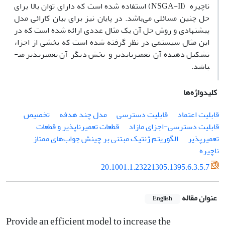
ناچیره (
NSGA-II
) استفاده شده است که دارای توان بالا برای
حل چنین مسائلی می
باشد. در پایان نیز برای بیان کارائی مدل
پبشنهادی و روش حل آن یک مثال عددی ارائه شده است که در
این مثال سیستمی در نظر گرفته شده است که بخشی از اجزاء
تشکیل دهنده آن تعمیرناپذیر و بخش دیگر آن تعمیرپذیر می­
باشد.
کلیدواژه‌ها
قابلیت اعتماد
قابلیت دسترسی
مدل چند هدفه
تخصیص
قابلیت دسترسی-اجزای مازاد
قطعات تعمیرناپذیر و قطعات
تعمیرپذیر
الگوریتم ژنتیک مبتنی بر چینش جواب‌های ممتاز
ناچیره
20.1001.1.23221305.1395.6.3.5.7
عنوان مقاله
English
Provide an efficient model to increase the