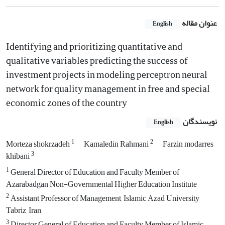
عنوان مقاله
English
Identifying and prioritizing quantitative and
qualitative variables predicting the success of
investment projects in modeling perceptron neural
network for quality management in free and special
economic zones of the country
نویسندگان
English
1
2
Morteza shokrzadeh
Kamaledin Rahmani
Farzin modarres
3
khibani
1
General Director of Education and Faculty Member of
Azarabadgan Non-Governmental Higher Education Institute
2
Assistant Professor of Management, Islamic Azad University,
Tabriz, Iran
3
Director General of Education and Faculty Member of Islamic