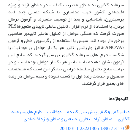
سرمایه گذاری به منظور مدیریت کیفیت در مناطق آزاد و ویژه
اقتصادی کشور جهت مدلسازی با شبکه عصبی چند لایه
پرسپترون، شناسایی و بعد از توصیف متغیرها و آزمون نرمال
بودن، با استفاده از نرم افزار
، تحلیل عاملی تاییدی متغیرها
PLS
صورت گرفت که همگی عوامل از تحلیل عاملی تاییدی مناسبی
برخوردار بوده اند. سپس با استفاده از رگرسیون خطی و آزمون
(ANOVA)
آنالیز واریانس
تاثیر هر یک از عوامل بر موفقیت یا
شکست طرح های سرمایه گذاری بررسی گردید که نتایج این
آزمون نشان دهنده تایید تاثیر هر یک از عوامل بوده است و در
نهایت نتایج تحلیل سلسله مراتبی بیانگر این است که مشخصات
محصول و خدمات رتبه اول را کسب نموده و بقیه عوامل در رتبه
های بعدی قرار گرفتند.
کلیدواژه‌ها
متغیر کمی و کیفی پیش بینی کننده
موفقیت
طرح های سرمایه
گذاری
مناطق آزاد- تجاری – صنعتی و مناطق ویژه اقتصادی
20.1001.1.23221305.1396.7.3.1.0