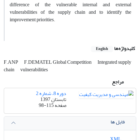
difference of the vulnerable internal and external
vulnerabilities of the supply chain and to identify the
improvement priorities.
کلیدواژه‌ها
English
F.ANP
F.DEMATEL Global Competition
Integrated supply
chain
vulnerabilities
مراجع
دوره 8، شماره 2
تابستان 1397
صفحه
98-115
فایل ها
XML