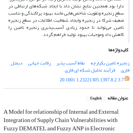
دارا بود.همجنین نتایج نشان داد با ایجاد شبکه‌های ارتباطی در
سطح زنجیره وتقویت شاخص‌هایی مانند بهبود پراکندگی و تناسب
ضعیف شرکا در زنجیره وایجاد شفافیت اطلاعات در سطح زنجیره
تامین می‌تواند تا حدود زیادی آسیب‌پذیری زنجیره تامین را
کاهش داد وموجبات بهبود تولید فراهم گردد.
کلیدواژه‌ها
زنجیره تامین یکپارچه
نقاط آسیب پذیر
رقابت جهانی
دیمتل
فازی
فرآیند تحلیل شبکه ای فازی
20.1001.1.23221305.1397.8.2.3.7
عنوان مقاله
English
A Model for relationship of Internal and External
Integration of Supply Chain Vulnerabilities with
Fuzzy DEMATEL and Fuzzy ANP in Electronic