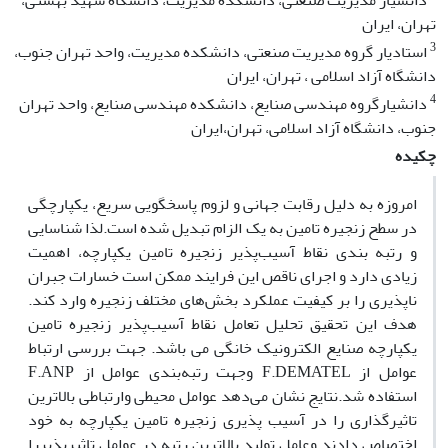
دانشیار مدیریت صنعتی، دانشکده مدیریت، دانشگاه شهید بهشتی،
تهران، ایران
3
استادیار گروه مدیریت صنعتی، دانشکده مدیریت، واحد تهران جنوب،
دانشگاه آزاد اسلامی ، تهران، ایران
4
دانشیارگروه مهندسی صنایع، دانشکده مهندسی صنایع، واحد تهران
جنوب، دانشگاه آزاد اسلامی، تهران،ایران
چکیده
امروزه به دلیل رقابت جهانی و لزوم پاسخگویی سریع، یکپارچگی
در سطح زنجیره تامین به یک الزام تبدیل شده است.لذا شناسایی
و رتبه بندی نقاط آسیب‌پذیر زنجیره تامین یکپارچه، اهمیت
زیادی دارد و اجرای ناقص این فرایند ممکن است خسارات جبران
ناپذیری را بر کیفیت عملکرد بخش­‌های مختلف زنجیره وارد کند.
هدف این تحقیق تحلیل تعامل نقاط آسیب‌پذیر زنجیره تامین
یکپارچه صنایع الکترونیک خانگی می باشد. جهت بررسی ارتباط
عوامل از F.DEMATEL وجهت رتبه‌بندی عوامل از F.ANP
استفاده شد.نتایج نشان می‌دهد عوامل محیطی وارتباطی بالاترین
تاثیرگذاری را در آسیب پذیری زنجیره تامین یکپارچه به خود
اختصاص دادند وعامل تولید بالاترین رتبه در عوامل تاثیرپذیررا