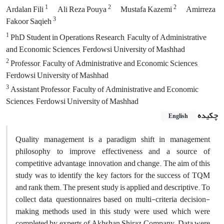
1
2
2
Ardalan Fili
Ali Reza Pouya
Mustafa Kazemi
Amirreza
3
Fakoor Saqieh
1
PhD Student in Operations Research, Faculty of Administrative
and Economic Sciences, Ferdowsi University of Mashhad
2
Professor, Faculty of Administrative and Economic Sciences,
Ferdowsi University of Mashhad
3
Assistant Professor, Faculty of Administrative and Economic
Sciences, Ferdowsi University of Mashhad
چکیده
English
Quality management is a paradigm shift in management
philosophy to improve effectiveness and a source of
competitive advantage, innovation and change. The aim of this
study was to identify the key factors for the success of TQM
and rank them. The present study is applied and descriptive. To
collect data, questionnaires based on multi-criteria decision-
making methods used in this study were used, which were
completed by experts of Akhshan Shiraz Company. Data were