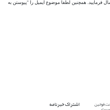
(C.V) خود را برای ما به ایمیل ( jqem@reapress.com ) ارسال فرمایید. همچنین لطفا موضوع ایمیل را "پیوستن به
اشتراک خبرنامه
حت قوانین