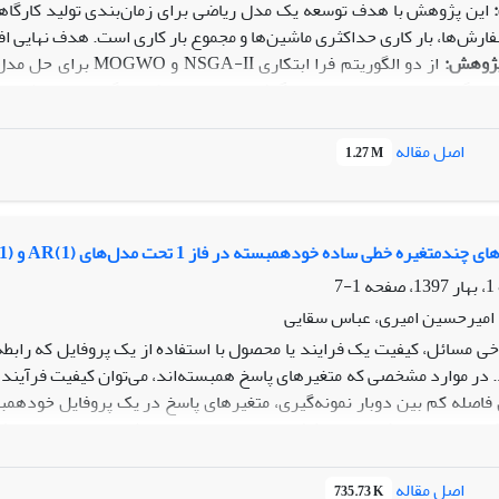
این پژوهش با هدف توسعه یک مدل ریاضی برای زمان‌بندی تولید کارگاهی
ارش‌ها، بار کاری حداکثری ماشین‌ها و مجموع بار کاری است. هدف نهایی ا
پژوهش:
از دو الگوریتم فرا ابتکاری
NSGA-II و OGWO
بزرگ‌تر تحلیل حساسیت انجام گرفت. مقایسه عملکرد الگوریتم‌ها با شاخ
 ساخت و نگهداری مشاهده شد. همچنین الگوی تخصیص منابع و ترتیب بهین
اصل مقاله
1.27 M
زوده علمی:
اصالت این پژوهش در توسعه و کاربرد یک مدل ریاضی ترکیبی 
ر ابعاد مختلف، نوآوری دیگری از این تحقیق محسوب می‌شود. ارایه یک الگو
نعتی کمک می‌کند.
دمتغیره خطی ساده خودهمبسته در فاز 1 تحت مدل‌های (AR(1 و (MA(1
1-7
 امیرحسین امیری، عباس سقایی
خی مسائل، کیفیت یک فرایند یا محصول با استفاده از یک پروفایل که رابط
 در موارد مشخصی که متغیرهای پاسخ همبسته‌اند، می‌توان کیفیت فرآیند 
 فاصله کم بین دوبار نمونه‌گیری، متغیرهای پاسخ در یک پروفایل خودهم
رد نمودارهای کنترلی در کشف تغییرها ضعیف‌تر می‌شود. در این مقاله ی
فرض می‌شود که خودهمبستگی بتواند 
اصل مقاله
735.73 K