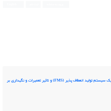
ورود به سامانه
ثبت نام
English
ارایه یک مدل برنامه ریزی ریاضی فازی به منظور تخصیص و زمانبندی انجام قطعات در یک سیستم تولید انعطاف پذیر (FMS) و تاثیر تعمیرات و نگهداری بر