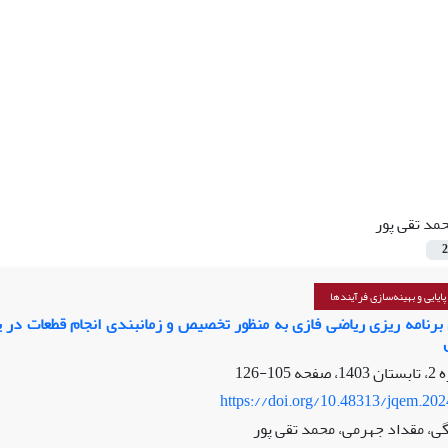
مد تقی پور
2
یایی و بهینه‌سازی فرآیندها
105-126
https://doi.org/10.48313/jqem.20
، مقداد جهرمی، محمد تقی پور