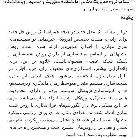
استاد، گروه مدیریت صنایع، دانشکده مدیریت و حسابداری، دانشگاه
شهید بهشتی، تهران، ایران
چکیده
در این مقاله، یک مدل جدید دو هدفه همراه با یک روش حل جدید
برای ارائه به مساله تخصیص افزونگی غیرنمایی در سیستم
های
سری موازی با اجزای تعمیرپذیر ارائه شده است. روش
پیشنهادی بر اساس بهینه‌سازی از طریق روش شبیه‌سازی و
تکنیک شبکه عصبی مصنوعی
است. علاوه بر این، برای
واقع‌گرایی بیشتر، استراتژی­‌های تخفیف برای خرید اجزاء در
طول مدل‌سازی استفاده می­‌شود. هدف اصلی این مدل،
بیشینه
سازی
مینیمم
مقدار
متوسط
زمان
ماندگاری
زیر
سیستم‌­
ها و کمینه
سازی
هزینه
کل
سیستم
بوده
و
دارای
محدودیت­‌
هایی
مانند
حجم
کل،
وزن
کل،
و
تعداد
اجزاء
مجاز
می‌­باشد. برای
حل این مشکل، برخی از الگوریتم‌­های فرا ابتکاری با روش شبیه­‌
سازی ادغام شده‌اند. تعدادی مثال عددی برای بررسی رویکرد
پیشنهاد شده انجام شد، نتایج نشان می­‌دهد، رویکرد پیشنهادی
بسیار واقعی تر از روش‌های پیشین است و همچنین راه حل‌های
بهینه مطلوب به دست آمده است
.