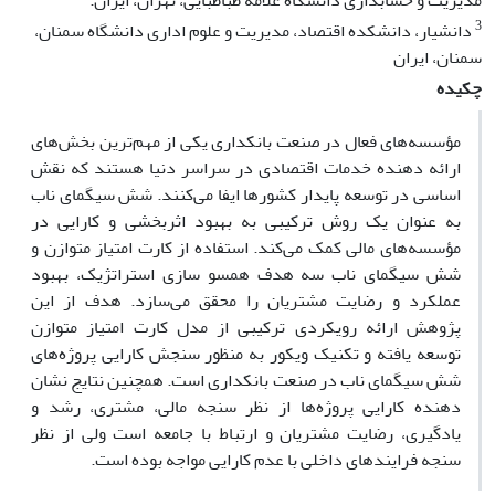
مدیریت و حسابداری دانشگاه علامه طباطبایی، تهران، ایران.
3
دانشیار، دانشکده اقتصاد، مدیریت و علوم اداری دانشگاه سمنان،
سمنان، ایران
چکیده
مؤسسه­‌های فعال در صنعت بانکداری یکی از مهم‌­ترین بخش‌­های
ارائه دهنده خدمات اقتصادی در سراسر دنیا هستند که نقش
اساسی در توسعه پایدار کشورها ایفا می­‌کنند. شش سیگمای ناب
به عنوان یک روش ترکیبی به بهبود اثربخشی و کارایی در
مؤسسه­‌های مالی کمک می­‌کند. استفاده از کارت امتیاز متوازن و
شش سیگمای ناب سه هدف همسو سازی استراتژیک، بهبود
عملکرد و رضایت مشتریان را محقق می­‌سازد. هدف از این
پژوهش ارائه رویکردی ترکیبی از مدل کارت امتیاز متوازن
توسعه یافته و تکنیک ویکور به منظور سنجش کارایی پروژه‌­های
شش سیگمای ناب در صنعت بانکداری است. همچنین نتایج نشان
دهنده کارایی پروژه­‌ها از نظر سنجه مالی، مشتری، رشد و
یادگیری، رضایت مشتریان و ارتباط با جامعه است ولی از نظر
سنجه فرایندهای داخلی با عدم کارایی مواجه بوده است.