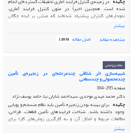
چکیده
در زمینه‌ی کنترل فرایند آماری تحقیقات گسترده‌ای انجام
شده است. همچنین اخیراً در متون کنترل فرایند آماری،
نمودارهای کنترلی پیشنهاد شده‌اند که مبتنی بر ایده چگالی
پیش‌گوی بیزی هستند. این ایده اولین بار توسط منزفریخ مطرح و
بیشتر
در آن نامعلومی پارامترها در نظر گرفته شد.. در این مقاله برای
اولین بار طراحی آماری ـ اقتصادی نمودارهای کنترلی برای پایش
اصل مقاله
مشاهده مقاله
1.09 M
میانگین فرایند با انحراف معیار معلوم بر اساس چگالی پیش‌گوی
بیزی ارائه شده است. با توجه به نتایج ارائه شده در مقاله، در
خصوص برتری طراحی آماری ـ اقتصادی بر طراحی اقتصادی و
همچنین برتری رویکرد بیزی بر رویکرد کلاسیک در طراحی نمودار
مقاله پژوهشی
کنترلی، پیشنهاد می‌شود که از نمودار کنترلی بیزی با طراحی آماری
شبیه‌سازی اثر شلاقی چندمرحله‌ای در زنجیره‌ی تأمین
چندمحصولی و چندسطحی
ـ اقتصادی در کنترل میانگین فرایند استفاده شود.
صفحه
295-304
دکتر محمد مهدی موحدی، سیداحمد شایان نیا، حامد یوسف نژاد
چکیده
برای بهینه بودن زنجیره تأمین باید نظام منسجم و پویایی
وجود داشته باشد. شناخت فرایندهای تأمین قطعات، طراحی،
مطالعات مربوط و امثال آن، و به کارگیری روش‌­های کارا برای
مدیریت آن‌ها می‌­توانند اثربخش باشد. هدف این تحقیق بررسی
بیشتر
تشدید اثر شلاقی، یعنی تغییرات تقاضای مشتری در زنجیره­‌ی