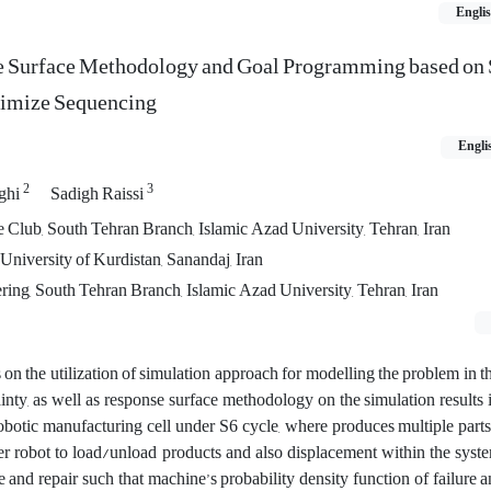
Engli
se Surface Methodology and Goal Programming based on
ptimize Sequencing
Engli
2
3
ghi
Sadigh Raissi
 Club, South Tehran Branch, Islamic Azad University, Tehran, Iran
University of Kurdistan, Sanandaj, Iran
ering, South Tehran Branch, Islamic Azad University, Tehran, Iran
on the utilization of simulation approach for modelling the problem in t
tainty, as well as response surface methodology on the simulation results
botic manufacturing cell under S6 cycle, where produces multiple part
er robot to load/unload products and also displacement within the syst
e and repair such that machine’s probability density function of failure a