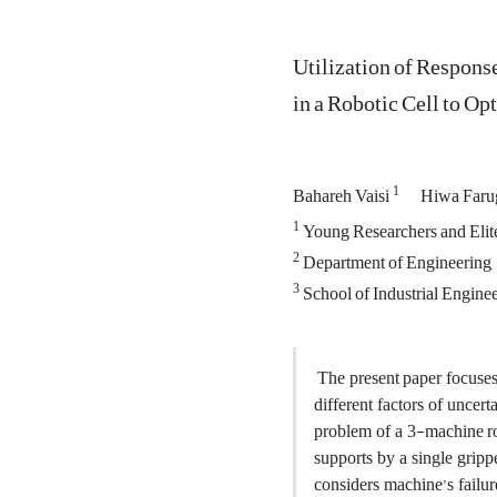
Utilization of Respon
in a Robotic Cell to O
1
Bahareh Vaisi
Hiwa Faru
1
Young Researchers and Elite
2
Department of Engineering, 
3
School of Industrial Engine
The present paper focuses 
different factors of uncer
problem of a 3-machine ro
supports by a single gripp
considers machine’s failur