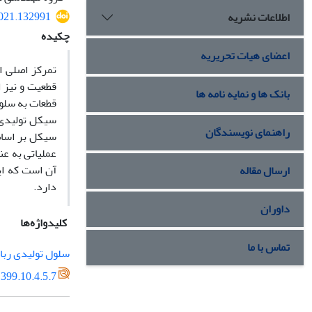
2021.132991
اطلاعات نشریه
چکیده
اعضای هیات تحریریه
مل مختلف عدم
ی بهینه ورود
بانک ها و نمایه نامه ها
قل کردن زمان
راهنمای نویسندگان
تعدد حاکی از
ود قابل توجه
ارسال مقاله
دارد.
داوران
کلیدواژه‌ها
تماس با ما
ل تولیدی رباتیک
399.10.4.5.7