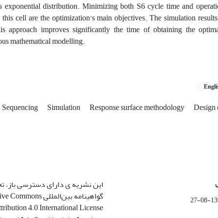
ows exponential distribution. Minimizing both S6 cycle time and operat
his cell are the optimization’s main objectives. The simulation result
his approach improves significantly the time of obtaining the optima
ious mathematical modelling.
Engli
Sequencing
Simulation
Response surface methodology
Design 
 ی دارای دسترسی باز، تحت قوانین
بین‌المللی Creative Commons
1399-