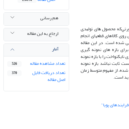
هم رسانی
ﺻﻮرﺗﻲﻛﻪ ﻣﺤﺼﻮل ﻫﺎی ﺗﻮﻟﻴﺪی
ارجاع به این مقاله
روی کالاهای قطعه‏ای انجام
 شده است. در این مقاله
آمار
بت نیست، برای بازه ‏های نمونه ‏گیری
 نمونه ‏گیری نایکنواخت را با بازه نمونه
ت ثابت نباشد بازه نمونه
تعداد مشاهده مقاله
526
 شده، از مفهوم متوسط زمان
تعداد دریافت فایل
370
اصل مقاله
فرایندهای پویا"