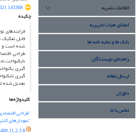
2021.143368
اطلاعات نشریه
چکیده
اعضای هیات تحریریه
ﻓﺮاﻳﻨﺪﻫﺎی ﺗﻮ
ﻗﺎﺑﻞ تفکیک نی
بانک ها و نمایه نامه ها
شده است و هم
راهنمای نویسندگان
‏گیری یکنواخ
‏گیری نایکنوا
ارسال مقاله
تعدیل شده تا صدور هشدار (AATS) استفاده
داوران
کلیدواژه‌ها
تماس با ما
"طراحی اقتصادی
"نمودارهای کنتر
400.11.2.3.8