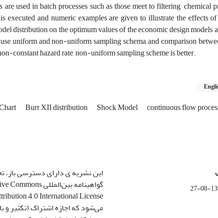
are used in batch processes such as those meet to filtering, chemical 
s is executed and numeric examples are given to illustrate the effects o
del distribution on the optimum values of the economic design models a
 we use uniform and non-uniform sampling schema and comparison betwe
non-constant hazard rate, non-uniform sampling scheme is better.
Engli
 Chart
Burr XII distribution
Shock Model
continuous flow proces
این نشریه ی دارای دسترسی باز، ت
گواهینامه بین‌المللی ommons
1399-
می‌شود که اجازه اشتراک (تکثیر و باز