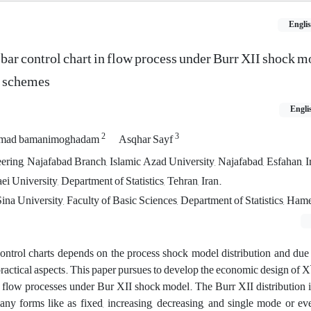
Engli
ar control chart in flow process under Burr XII shock m
 schemes
Engli
2
3
ad bamanimoghadam
Asqhar Sayf
ring, Najafabad Branch, Islamic Azad University, Najafabad, Esfahan, I
 University, Department of Statistics, Tehran, Iran.
ina University, Faculty of Basic Sciences, Department of Statistics, Hame
ntrol charts depends on the process shock model distribution and due t
ractical aspects. This paper pursues to develop the economic design of X ̅
 flow processes under Bur XII shock model. The Burr XII distribution i
many forms like as fixed, increasing, decreasing, and single mode or 