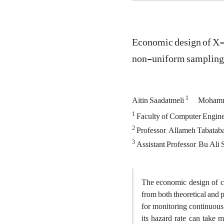
Economic design of X-b
non-uniform sampling
1
Aitin Saadatmeli
Mohamm
1
Faculty of Computer Enginee
2
Professor, Allameh Tabatabaei
3
Assistant Professor, Bu Ali S
The economic design of co
from both theoretical and p
for monitoring continuous
its hazard rate can take 