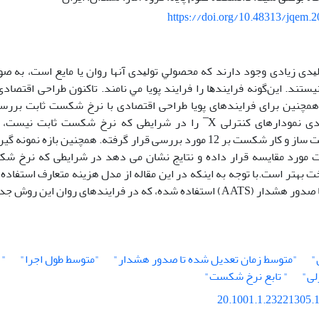
https://doi.org/10.48313/jqem.
ﻟﻴﺪی زﻳﺎدی وﺟﻮد دارﻧﺪ ﻛﻪ ﻣﺤﺼﻮﻟﻲ ﺗﻮﻟﻴﺪی آنها روان ﻳﺎ ﻣﺎﻳﻊ اﺳﺖ، ﺑﻪ 
ستند. اﻳﻦﮔﻮﻧﻪ ﻓﺮاﻳﻨﺪﻫﺎ را ﻓﺮاﻳﻨﺪ ﭘﻮﻳﺎ ﻣﻲ ﻧﺎﻣﻨﺪ. تاکنون طراحی اقتصادی 
چنین برای فرایندهای پویا طراحی اقتصادی با نرخ شکست ثابت بررسی
طراحی اقتصادی نمودارهای کنترلی X ̅ را در شرایطی که نرخ شکست ثا
نایکنواخت تحت ساز و کار شکست بر 12 مورد بررسی قرار گرفته. همچنین بازه‏
ت مورد مقایسه قرار داده و نتایج نشان می دهد در شرایطی که نرخ شکس
خت بهتر است.با توجه به اینکه در این مقاله از مدل هزینه متعارف استفاده
 شده، که در فرایندهای روان این روش جدید است.
"
"متوسط زمان تعدیل شده تا صدور هشدار"
"متوسط طول اجرا"
" 
لی"
" تابع نرخ شکست"
20.1001.1.23221305.1