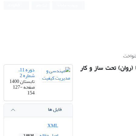
ورود به سامانه
ثبت نام
English
لی X ̅ در فرایندهای پویا (روان) تحت ساز و کار
دوره 11،
شماره 2
تابستان 1400
صفحه
127-
154
فایل ها
XML
اصل مقاله
2.08 M