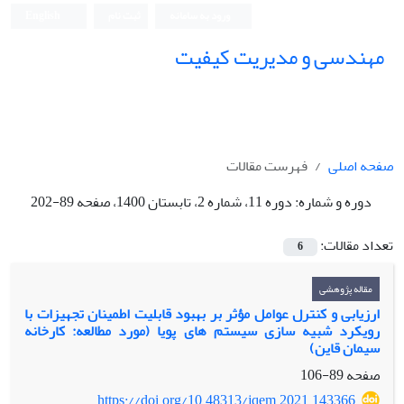
ورود به سامانه
ثبت نام
English
مهندسی و مدیریت کیفیت
صفحه اصلی
فهرست مقالات
دوره و شماره:
دوره 11، شماره 2، تابستان 1400، صفحه 89-202
تعداد مقالات:
6
مقاله پژوهشی
ارزیابی و کنترل عوامل مؤثر بر بهبود قابلیت اطمینان تجهیزات با
رویکرد شبیه سازی سیستم های پویا (مورد مطالعه: کارخانه
سیمان قاین)
صفحه
89-106
https://doi.org/10.48313/jqem.2021.143366