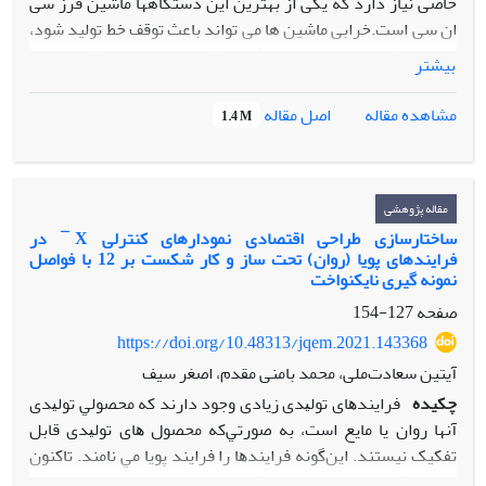
خاصی نیاز دارد که یکی از بهترین این دستگاهها ماشین فرز سی
ان سی است.خرابی ماشین ها می تواند باعث توقف خط تولید شود،
ضمن اینکه تعمیرات این دستگاهها وقتی بدون احتمال قبلی خراب
بیشتر
شوند و تهیه قطعات یدکی با توجه به نیاز به واردات آنها، زمانبر و
هزینه بر است. در این مقاله خرابی دستگاه به صورت سالیانه، از
اصل مقاله
مشاهده مقاله
1.4 M
خرابی های ثبت شده در برگه های تعمیرات و کنترل دستگاه که
توسط پرسنل نگهداری و تعمیرتهیه شده اند، استخراج شده است.
سپس با استفاده از زنجیره ی مارکوف، برای تخمین قابلیت
اطمینان، قابلیت نگهداری و تعمیرات و دسترس‌پذیری دستگاه
مقاله پژوهشی
فرز سی ان سی چهارمحور در سال1390 استفاده گردید.نتایج
ساختارسازی طراحی اقتصادی نمودارهای کنترلی X ̅ در
فرایندهای پویا (روان) تحت ساز و کار شکست بر 12 با فواصل
پیاده سازی در سال های 1397-1391، با شاخص های سال 1390
نمونه گیری نایکنواخت
مقایسه گردید. نتایج ارزیابی نشان می دهد که دسترس پذیری
صفحه
127-154
دستگاه از 96/3%در سال 1390، به 99/28% در سال 1397 افزایش
یافته است.
https://doi.org/10.48313/jqem.2021.143368
آیتین سعادت‌ملی، محمد بامنی مقدم، اصغر سیف
چکیده
ﻓﺮاﻳﻨﺪﻫﺎی ﺗﻮﻟﻴﺪی زﻳﺎدی وﺟﻮد دارﻧﺪ ﻛﻪ ﻣﺤﺼﻮﻟﻲ ﺗﻮﻟﻴﺪی
آنها روان ﻳﺎ ﻣﺎﻳﻊ اﺳﺖ، ﺑﻪ ﺻﻮرﺗﻲﻛﻪ ﻣﺤﺼﻮل ﻫﺎی ﺗﻮﻟﻴﺪی ﻗﺎﺑﻞ
تفکیک نیستند. اﻳﻦﮔﻮﻧﻪ ﻓﺮاﻳﻨﺪﻫﺎ را ﻓﺮاﻳﻨﺪ ﭘﻮﻳﺎ ﻣﻲ ﻧﺎﻣﻨﺪ. تاکنون
طراحی اقتصادی روی کالاهای قطعه‏ای انجام شده است و همچنین