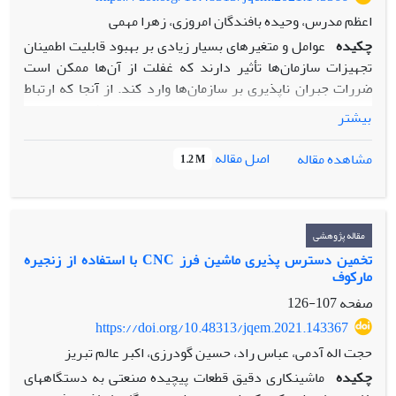
اعظم مدرس، وحیده بافندگان امروزی، زهرا مهمی
چکیده
عوامل و متغیرهای بسیار زیادی بر بهبود قابلیت اطمینان
تجهیزات سازمان‌ها تأثیر دارند که غفلت از آن‌ها ممکن است
ضررات جبران ناپذیری بر سازمان‌ها وارد کند. از آنجا که ارتباط
این عوامل با هم دارای پویایی‌ها و بازخوردهای فراوانی است،
بیشتر
پویایی شناسی سیستم ابزاری مناسب برای تجزیه و تحلیل قابلیت
اطمینان تجهیزات است. هدف از این مطالعه، ایجاد و توسعه‌ی
اصل مقاله
مشاهده مقاله
1.2 M
روشی جدید برای ارزیابی و بهبود قابلیت اطمینان تجهیزات یکی از
صنایع مهم دنیا با استفاده از رویکرد پویایی‌شناسی سیستمی در
یک افق 5 ساله است. در این راستا ابتدا متغیرهای کلیدی مؤثر بر
بهبود قابلیت اطمینان، شناسایی و روابط آن‌ها در قالب نمودار
مقاله پژوهشی
انباشت تکمیل و شبیه‌سازی شده است. نتایج شبیه‌سازی بیانگر
تخمین دسترس پذیری ماشین فرز CNC با استفاده از زنجیره
مارکوف
آن است که با اعمال سیاست‌های بهبود آموزش کارکنان، تخصیص
منابع به نگهداری پیشگیرانه و.... قابلیت اطمینان تجهیزات به طور
صفحه
107-126
قابل توجهی افزایش و مدیران باید توجه بیشتری به این متغیرها
https://doi.org/10.48313/jqem.2021.143367
کنند.
حجت اله آدمی، عباس راد، حسین گودرزی، اکبر عالم تبریز
چکیده
ماشینکاری دقیق قطعات پیچیده صنعتی به دستگاههای