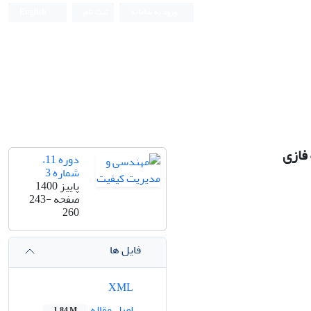
ورود به سامانه
ثبت نام
English
 فازی
دوره 11،
شماره 3
پاییز 1400
صفحه
243-
260
فایل ها
XML
اصل مقاله
1.84 M