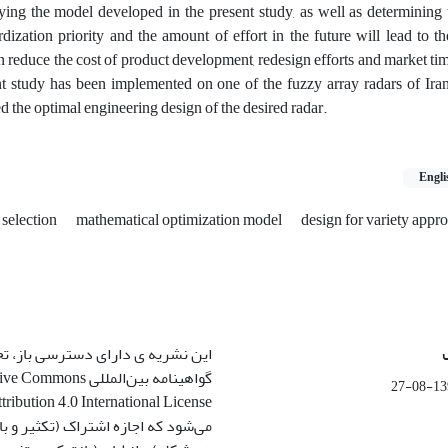
ng the model developed in the present study, as well as determining 
ization priority and the amount of effort in the future will lead to th
n reduce the cost of product development, redesign efforts and market t
nt study has been implemented on one of the fuzzy array radars of Iran
d the optimal engineering design of the desired radar.
Engli
 selection
mathematical optimization model
design for variety appr
این نشریه ی دارای دسترسی باز، ت
گواهینامه بین‌المللی ommons
1399-
می‌شود که اجازه اشتراک (تکثیر و باز