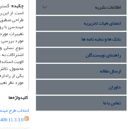
چکیده:
گسترش
اطلاعات نشریه
است. از این ر
طراحی منطبق 
اعضای هیات تحریریه
مهندسی با روی
تغییرات مورد
بانک ها و نمایه نامه ها
مورد بررسی ق
تنوع نسلی و
اشتراکات به 
راهنمای نویسندگان
الویت استاندا
محصول، تلاش 
ارسال مقاله
یکی از راداره
مورد نظر تعی
داوران
کلیدواژه‌ها
تماس با ما
انتخاب طرح مهند
400.11.3.3.0