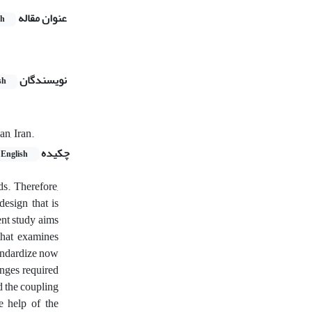
عنوان مقاله
sh
نویسندگان
sh
n, Iran.
چکیده
English
ds. Therefore,
esign that is
ent study aims
that examines
tandardize now
anges required
d the coupling
e help of the